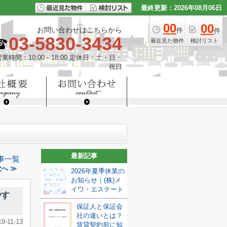
最終更新：2026年08月06日
00
00
お問い合わせはこちらから
件
件
03-5830-3434
最近見た物件
検討リスト
営業時間：10:00～18:00 定休日：土・日・
祝日
最新記事
事一覧
へ ≫
2026年夏季休業の
お知らせ｜(株)メ
イワ・エステート
やす
保証人と保証会
社の違いとは？
19-11-13
賃貸契約前に知