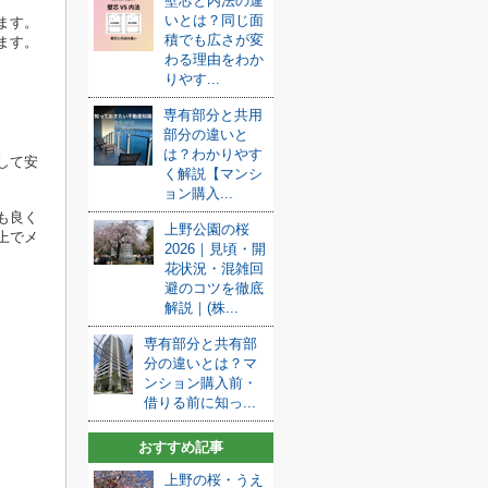
壁芯と内法の違
いとは？同じ面
ます。
積でも広さが変
ます。
わる理由をわか
りやす...
専有部分と共用
部分の違いと
は？わかりやす
して安
く解説【マンシ
ョン購入...
も良く
上野公園の桜
上でメ
2026｜見頃・開
花状況・混雑回
避のコツを徹底
解説｜(株...
専有部分と共有部
分の違いとは？マ
ンション購入前・
借りる前に知っ...
おすすめ記事
上野の桜・うえ