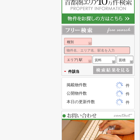
種別
エリア| 駅
賃料
面積
-
件該当
掲載物件数
件
公開物件数
件
本日の更新件数
件