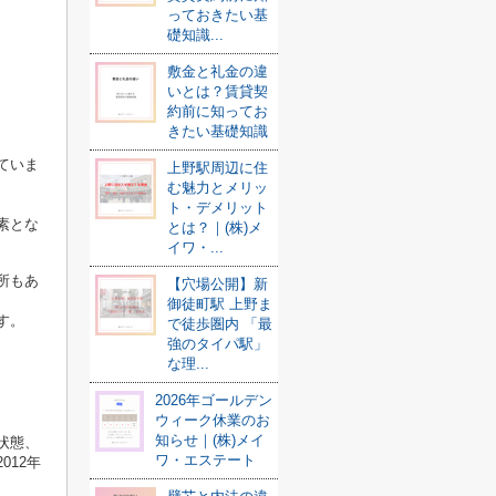
っておきたい基
礎知識...
敷金と礼金の違
いとは？賃貸契
約前に知ってお
きたい基礎知識
ていま
上野駅周辺に住
む魅力とメリッ
ト・デメリット
素とな
とは？｜(株)メ
イワ・...
所もあ
【穴場公開】新
御徒町駅 上野ま
す。
で徒歩圏内 「最
強のタイパ駅」
な理...
2026年ゴールデン
ウィーク休業のお
知らせ｜(株)メイ
状態、
ワ・エステート
2012年