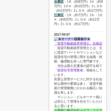
台東区
：1Ｒ（約8万円）1Ｋ（約9
万円）1ＤＫ（約10万円）1ＬＤＫ
（約13万円）2ＬＤＫ（約17万円）
江東区
：1Ｒ（約7万円）1Ｋ・
1Ｄ
Ｋ
（約9万円）1ＬＤＫ（約12万
円）2ＬＤＫ（約17万円）
2017-09-07
★オーナー様募集中★
「賃貸不動産経営管理士」在籍店
賃貸不動産経営管理士とは、主
に賃貸アパートやマンションなど
賃貸住宅の管理に関する知識・技
能・倫理観を持った専門家です。
当社は国土交通省の認可を経て
「賃貸住宅管理業者」
登録をして
います。
良質な管理サービスに対する社会
的な期待や要望は多く、賃貸不動
産の管理業務にかかわる幅広い知
識を有します。
マンション・ビルオーナー様に
は安心して管理を任せていただけ
ると思います。
お気軽に株式会社メイワ・エステ