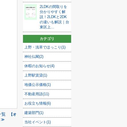
2LDKの間取りを
分かりやすく解
説！2LDKと2DK
の違いも解説｜台
東区上...
カテゴリ
上野・浅草でほっこり(1)
神社仏閣(2)
休暇のお知らせ(4)
上野駅賃貸(1)
地価公示価格(1)
不動産用語(11)
お役立ち情報(6)
建築部門(1)
一覧
【オ
 ≫
当社イベント(1)