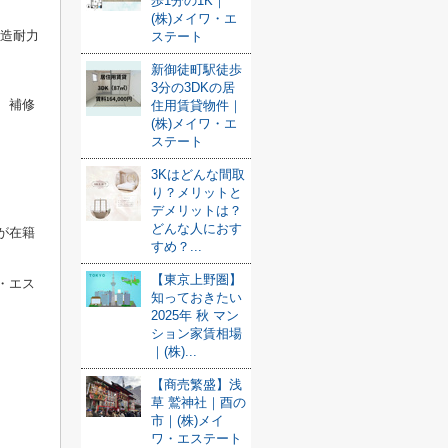
歩1分の1K｜
(株)メイワ・エ
構造耐力
ステート
新御徒町駅徒歩
3分の3DKの居
、補修
住用賃貸物件｜
(株)メイワ・エ
ステート
3Kはどんな間取
り？メリットと
デメリットは？
どんな人におす
が在籍
すめ？...
【東京上野圏】
・エス
知っておきたい
2025年 秋 マン
ション家賃相場
｜(株)...
【商売繁盛】浅
草 鷲神社｜酉の
市｜(株)メイ
ワ・エステート