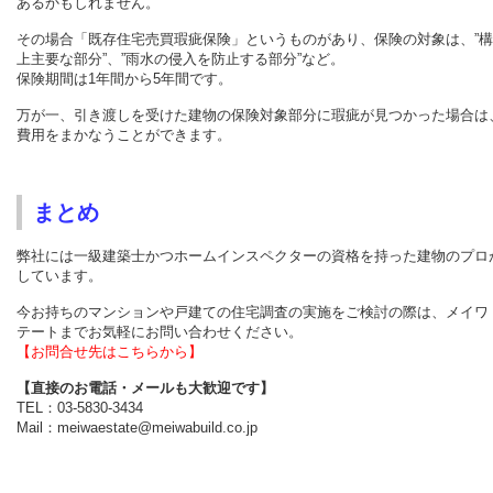
あるかもしれません。
その場合「既存住宅売買瑕疵保険」というものがあり、保険の対象は、”
上主要な部分”、”雨水の侵入を防止する部分”など。
保険期間は1年間から5年間です。
万が一、引き渡しを受けた建物の保険対象部分に瑕疵が見つかった場合は
費用をまかなうことができます。
まとめ
弊社には一級建築士かつホームインスペクターの資格を持った建物のプロ
しています。
今お持ちのマンションや戸建ての住宅調査の実施をご検討の際は、メイワ
テートまでお気軽にお問い合わせください。
【お問合せ先はこちらから】
【直接のお電話・メールも大歓迎です】
TEL：03-5830-3434
Mail：meiwaestate@meiwabuild.co.jp