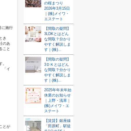
の桜まつり
2026年3月15日
｜(株)メイワ・
エステート
月に施行
【間取の疑問】
3LDKとはどん
とき
な間取？分かり
社のあ
やすく解説しま
ること
す｜(株)...
【間取の疑問】
す。
3ＤＫとはどん
、
「イ
な間取？分かり
やすく解説しま
す｜(株)...
2025年年末年始
休業のお知らせ
｜上野・浅草｜
(株)メイワ・エ
ステート
【賃貸】銀座線
「田原町」駅徒
ことが