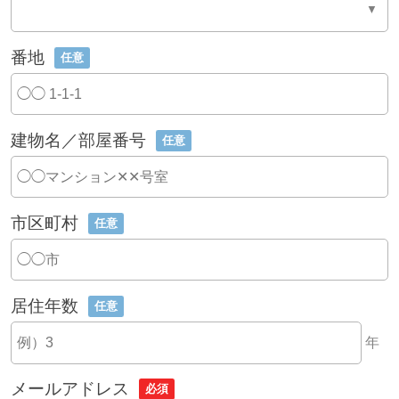
番地
任意
建物名／部屋番号
任意
市区町村
任意
居住年数
任意
年
メールアドレス
必須