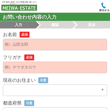
電話する
お問い合わせ内容の入力
入力
確認
送信
お名前
必須
フリガナ
必須
現在のお住まい
任意
都道府県
任意