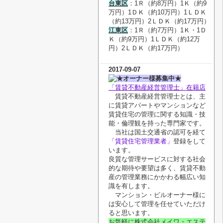
台東区
：1Ｒ（約8万円）1Ｋ（約9
万円）1ＤＫ（約10万円）1ＬＤＫ
（約13万円）2ＬＤＫ（約17万円）
江東区
：1Ｒ（約7万円）1Ｋ・
1Ｄ
Ｋ
（約9万円）1ＬＤＫ（約12万
円）2ＬＤＫ（約17万円）
2017-09-07
★オーナー様募集中★
「賃貸不動産経営管理士」在籍店
賃貸不動産経営管理士とは、主
に賃貸アパートやマンションなど
賃貸住宅の管理に関する知識・技
能・倫理観を持った専門家です。
当社は国土交通省の認可を経て
「賃貸住宅管理業者」
登録をして
います。
良質な管理サービスに対する社会
的な期待や要望は多く、賃貸不動
産の管理業務にかかわる幅広い知
識を有します。
マンション・ビルオーナー様に
は安心して管理を任せていただけ
ると思います。
お気軽に株式会社メイワ・エステ