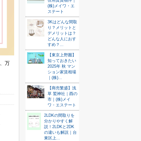
住用賃貸物件｜
(株)メイワ・エ
ステート
3Kはどんな間取
り？メリットと
デメリットは？
どんな人におす
すめ？...
【東京上野圏】
知っておきたい
、万
2025年 秋 マン
ション家賃相場
｜(株)...
【商売繁盛】浅
草 鷲神社｜酉の
市｜(株)メイ
ワ・エステート
2LDKの間取りを
分かりやすく解
説！2LDKと2DK
の違いも解説｜台
東区上...