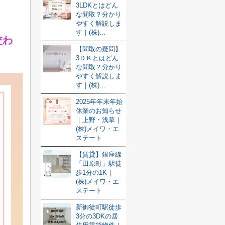
3LDKとはどん
な間取？分かり
やすく解説しま
す｜(株)...
交わ
【間取の疑問】
3ＤＫとはどん
な間取？分かり
やすく解説しま
す｜(株)...
2025年年末年始
休業のお知らせ
｜上野・浅草｜
(株)メイワ・エ
ステート
【賃貸】銀座線
「田原町」駅徒
歩1分の1K｜
(株)メイワ・エ
ステート
新御徒町駅徒歩
3分の3DKの居