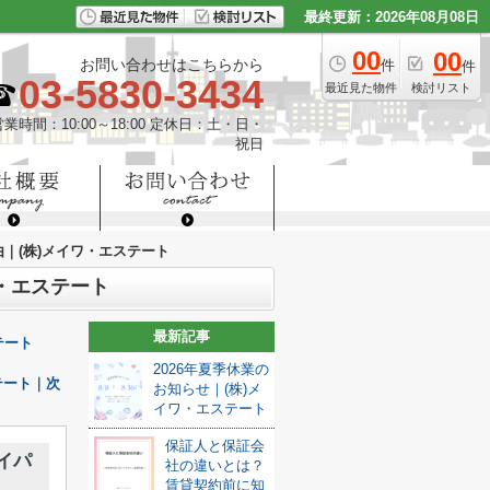
最終更新：2026年08月08日
00
00
お問い合わせはこちらから
件
件
03-5830-3434
最近見た物件
検討リスト
営業時間：10:00～18:00 定休日：土・日・
祝日
｜(株)メイワ・エステート
・エステート
最新記事
テート
2026年夏季休業の
テート｜次
お知らせ｜(株)メ
イワ・エステート
保証人と保証会
イパ
社の違いとは？
賃貸契約前に知