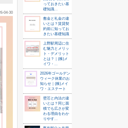
っておきたい基
礎知識...
26-04-30
敷金と礼金の違
いとは？賃貸契
約前に知ってお
きたい基礎知識
上野駅周辺に住
む魅力とメリッ
ト・デメリット
とは？｜(株)メ
イワ・...
2026年ゴールデン
ウィーク休業のお
知らせ｜(株)メイ
ワ・エステート
壁芯と内法の違
いとは？同じ面
積でも広さが変
わる理由をわか
りやす...