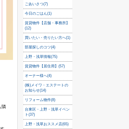
ごあいさつ(7)
今日のごはん(1)
賃貸物件【店舗・事務所】
(12)
買いたい・売りたい方へ(1)
部屋探しのコツ(4)
上野・浅草情報(75)
賃貸物件【居住用】(57)
オーナー様へ(4)
(株)メイワ・エステートの
お知らせ(14)
リフォーム物件(8)
も隣
台東区・上野・浅草イベン
ト(37)
上野・浅草おススメ店(65)
す。