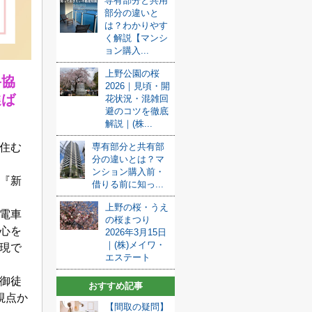
専有部分と共用
部分の違いと
は？わかりやす
く解説【マンシ
ョン購入...
上野公園の桜
妥協
2026｜見頃・開
選ば
花状況・混雑回
避のコツを徹底
解説｜(株...
住む
専有部分と共有部
分の違いとは？マ
ンション購入前・
『新
借りる前に知っ...
上野の桜・うえ
電車
の桜まつり
心を
2026年3月15日
｜(株)メイワ・
現で
エステート
御徒
おすすめ記事
視点か
【間取の疑問】