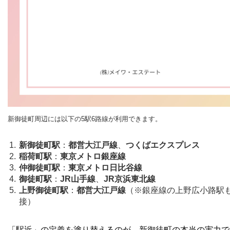
新御徒町周辺には以下の5駅6路線が利用できます。
新御徒町駅
：
都営大江戸線
、
つくばエクスプレス
稲荷町駅
：
東京メトロ銀座線
仲御徒町駅
：
東京メトロ日比谷線
御徒町駅
：
JR山手線
、
JR京浜東北線
上野御徒町駅
：
都営大江戸線
（※銀座線の上野広小路駅
接）
「駅近」の定義を塗り替えるのが、新御徒町の本当の実力で