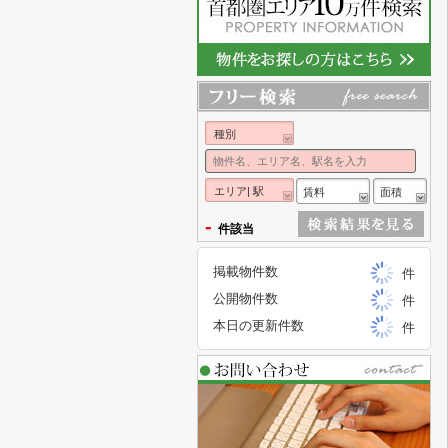
種別
エリア| 駅
賃料
面積
-
件該当
掲載物件数
件
公開物件数
件
本日の更新件数
件