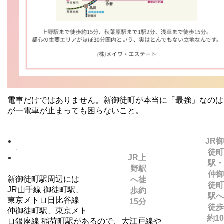
電車だけではありません。新御徒町が本当に「最強」なのは
が一電車が止まっても困らないこと。
JR御
徒町
JR上
駅・
野駅
仲御
新御徒町駅周辺には
へ徒
徒町
JR山手線 御徒町駅、
歩約
駅へ
東京メトロ日比谷線
15分
徒歩
仲御徒町駅、
東京メト
約10
ロ銀座線 稲荷町駅があるので、大江戸線や