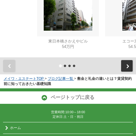
東日本橋さかえやビル
エコー
54万円
54.
メイワ・エステートTOP
>
ブログ記事一覧
>
敷金と礼金の違いとは？賃貸契約
前に知っておきたい基礎知識
ページトップに戻る
営業時間:10:00～18:00
定休日:土・日・祝日
ホーム