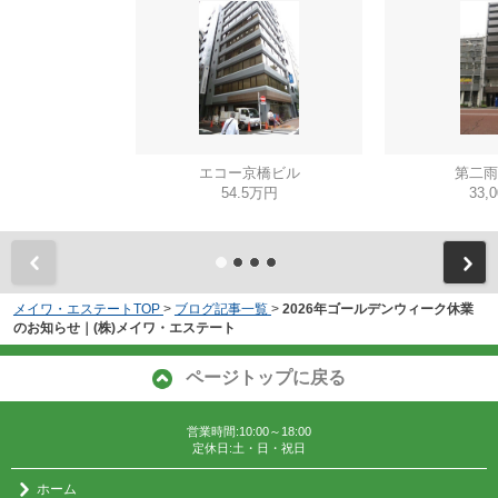
エコー京橋ビル
第二雨
54.5万円
33,
メイワ・エステートTOP
>
ブログ記事一覧
>
2026年ゴールデンウィーク休業
のお知らせ｜(株)メイワ・エステート
ページトップに戻る
営業時間:10:00～18:00
定休日:土・日・祝日
ホーム