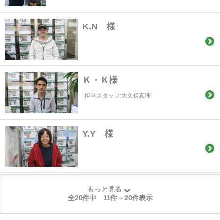
K.N 様
Ｋ・Ｋ様
担当スタッフ:大久保真理
Y.Y 様
もっと見る
全20件中
11
件－
20
件表示