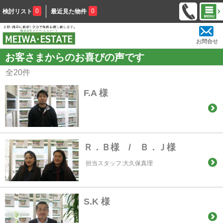
0
0
検討リスト
最近見た物件
お問合せ
お客さまからのお喜びの声です
全
20
件
F.A 様
Ｒ．Ｂ様 / Ｂ．Ｊ様
担当スタッフ:大久保真理
S.K 様