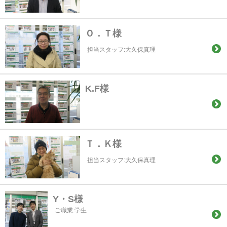
Ｏ．Ｔ様
担当スタッフ:大久保真理
K.F様
Ｔ．Ｋ様
担当スタッフ:大久保真理
Y・S様
ご職業:学生