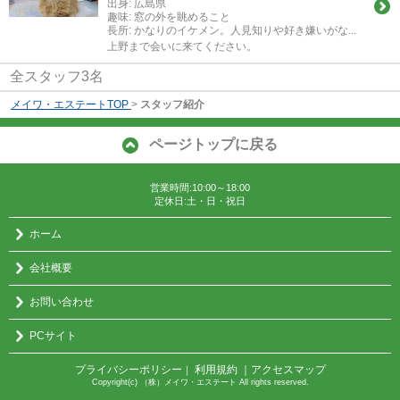
出身:
広島県
趣味:
窓の外を眺めること
長所:
かなりのイケメン。人見知りや好き嫌いがな...
上野まで会いに来てください。
全スタッフ3名
メイワ・エステートTOP
>
スタッフ紹介
ページトップに戻る
営業時間:10:00～18:00
定休日:土・日・祝日
ホーム
会社概要
お問い合わせ
PCサイト
プライバシーポリシー
利用規約
｜アクセスマップ
｜
Copyright(c) （株）メイワ・エステート All rights reserved.