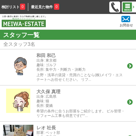
0
0
検討リスト
最近見た物件
お問合せ
スタッフ一覧
全スタッフ
3
名
和田 和己
出身:
東京都
趣味:
ゴルフ
長所:
集中力・判断力・決断力
上野・浅草の賃貸・売買のことなら(株)メイワ・エス
テートへお任せください。 リフ...
大久保 真理
出身:
広島県
趣味:
猫
長所:
愛嬌
希望の条件に合うお部屋をご紹介します。 ビル管理・
リフォーム工事も得意です(^^...
レオ 社長
部署:
ペット部