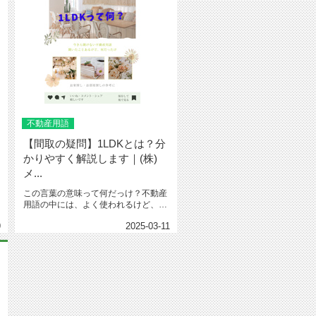
不動産用語
【間取の疑問】1LDKとは？分
かりやすく解説します｜(株)
メ...
この言葉の意味って何だっけ？不動産
用語の中には、よく使われるけど、今
や当たり前のように使われている言...
9
2025-03-11