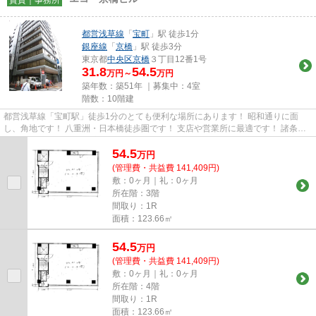
都営浅草線
「
宝町
」駅 徒歩1分
銀座線
「
京橋
」駅 徒歩3分
東京都
中央区
京橋
３丁目12番1号
31.8
54.5
万円～
万円
築年数：築51年 ｜募集中：
4室
階数：10階建
都営浅草線「宝町駅」徒歩1分のとても便利な場所にあります！ 昭和通りに面
し、角地です！ 八重洲・日本橋徒歩圏です！ 支店や営業所に最適です！ 諸条件
相談☆契約期間2年☆更新料ナシ☆
54.5
万
円
(管理費・共益費 141,409円)
敷：0ヶ月｜礼：0ヶ月
所在階：3階
間取り：1R
面積：123.66㎡
54.5
万
円
(管理費・共益費 141,409円)
敷：0ヶ月｜礼：0ヶ月
所在階：4階
間取り：1R
面積：123.66㎡