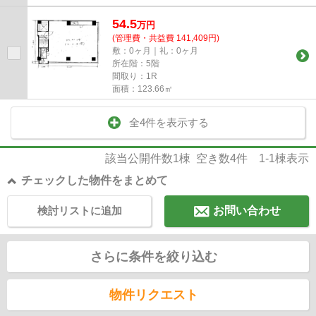
54.5
万
円
(管理費・共益費 141,409円)
敷：0ヶ月｜礼：0ヶ月
所在階：5階
間取り：1R
面積：123.66㎡
全4件を表示する
該当公開件数
1
棟 空き数
4
件
1-1
棟表示
チェックした物件をまとめて
検討リストに追加
お問い合わせ
さらに条件を絞り込む
物件リクエスト