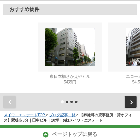
おすすめ物件
東日本橋さかえやビル
エコー
54万円
54.
メイワ・エステートTOP
>
ブログ記事一覧
>
【御徒町の貸事務所・貸オフィ
ス】駅徒歩3分｜田中ビル｜10坪｜(株)メイワ・エステート
ページトップに戻る