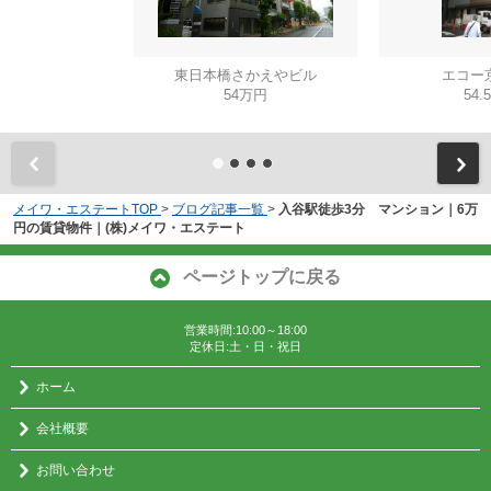
東日本橋さかえやビル
エコー
54万円
54.
メイワ・エステートTOP
>
ブログ記事一覧
>
入谷駅徒歩3分 マンション｜6万
円の賃貸物件｜(株)メイワ・エステート
ページトップに戻る
営業時間:10:00～18:00
定休日:土・日・祝日
ホーム
会社概要
お問い合わせ