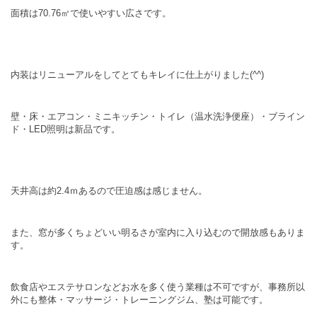
面積は70.76㎡で使いやすい広さです。
内装はリニューアルをしてとてもキレイに仕上がりました(^^)
壁・床・エアコン・ミニキッチン・トイレ（温水洗浄便座）・ブライン
ド・LED照明は新品です。
天井高は約2.4ｍあるので圧迫感は感じません。
また、窓が多くちょどいい明るさが室内に入り込むので開放感もありま
す。
飲食店やエステサロンなどお水を多く使う業種は不可ですが、事務所以
外にも整体・マッサージ・トレー
ニングジム、塾は可能です。