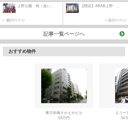
上野公園・桜｜急い...
【閉店】ABAB上野 ...
＜ 前のページ
＞次のページ
記事一覧ページへ
おすすめ物件
東日本橋さかえやビル
エコー
54万円
54.