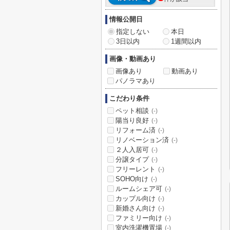
情報公開日
指定しない
本日
3日以内
1週間以内
画像・動画あり
画像あり
動画あり
パノラマあり
こだわり条件
ペット相談
(-)
陽当り良好
(-)
リフォーム済
(-)
リノベーション済
(-)
２人入居可
(-)
分譲タイプ
(-)
フリーレント
(-)
SOHO向け
(-)
ルームシェア可
(-)
カップル向け
(-)
新婚さん向け
(-)
ファミリー向け
(-)
室内洗濯機置場
(-)