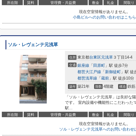
所在階
賃料
管理費・共益費
敷金
礼金
間取り
現在空室情報がありません。
小島ビルへのお問い合わせはこちら
ソル・レヴェンテ元浅草
東京都
台東区
元浅草
３丁目14-4
住所
交通
銀座線
「
田原町
」駅 徒歩7分
都営大江戸線
「
新御徒町
」駅 徒
都営浅草線
「
蔵前
」駅 徒歩10分
築21年
4階建
鉄筋
築年
階数
構造
「ソル・レヴェンテ元浅草」は良好な陽
です。 室内設備や機能性にこだわった
駅...
所在階
賃料
管理費・共益費
敷金
礼金
間取り
現在空室情報がありません。
ソル・レヴェンテ元浅草へのお問い合わせ