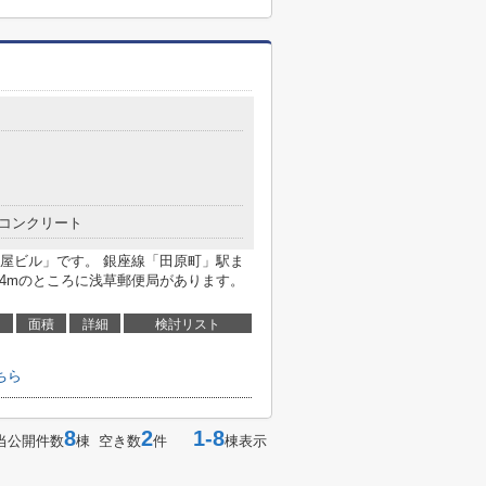
コンクリート
屋ビル」です。 銀座線「田原町」駅ま
24mのところに浅草郵便局があります。
面積
詳細
検討リスト
ちら
8
2
1-8
当公開件数
棟 空き数
件
棟表示