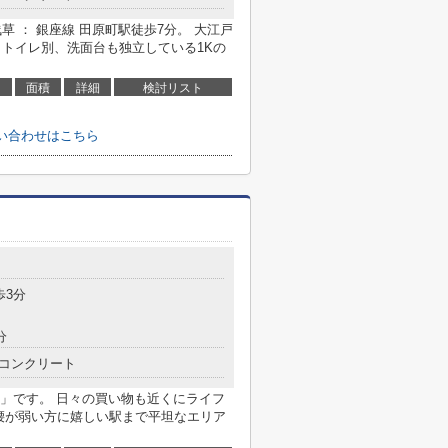
浅草 ： 銀座線 田原町駅徒歩7分。 大江戸
・トイレ別、洗面台も独立している1Kの
面積
詳細
検討リスト
問い合わせはこちら
歩3分
分
コンクリート
」です。 日々の買い物も近くにライフ
 足腰が弱い方に嬉しい駅まで平坦なエリア