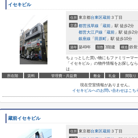
イセキビル
東京都
台東区
蔵前
３丁目
住所
交通
都営浅草線
「
蔵前
」駅 徒歩2分
都営大江戸線
「
蔵前
」駅 徒歩2分
銀座線
「
田原町
」駅 徒歩10分
築49年
3階建
鉄骨
築年
階数
構造
ちょっとした買い物にもファミリーマート
「イセキビル」の物件情報をお探しなら
は...
所在階
賃料
管理費・共益費
敷金
礼金
間取り
現在空室情報がありません。
イセキビルへのお問い合わせはこち
蔵前イセキビル
東京都
台東区
蔵前
３丁目
住所