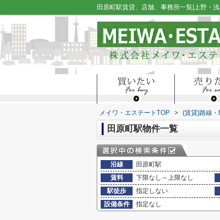
田原町駅賃貸、店舗、事務所一覧|上野・
メイワ・エステートTOP
>
(賃貸)路線
田原町駅物件一覧
沿線
田原町駅
賃料
下限なし～上限なし
駅徒歩
指定しない
設備条件
指定なし