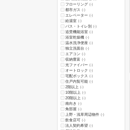
フローリング
(-)
都市ガス
(-)
エレベーター
(-)
給湯室
(-)
バス・トイレ別
(-)
追焚機能浴室
(-)
浴室乾燥機
(-)
温水洗浄便座
(-)
独立洗面台
(-)
エアコン
(-)
収納豊富
(-)
光ファイバー
(-)
オートロック
(-)
宅配ボックス
(-)
住戸内覧可能
(-)
2階以上
(-)
10階以上
(-)
20階以上
(-)
南向き
(-)
角部屋
(-)
上野・浅草周辺物件
(-)
飲食店可
(-)
法人契約希望
(-)