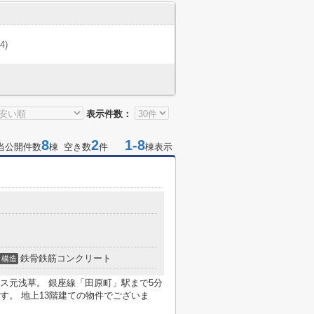
(4)
表示件数：
8
2
1-8
当公開件数
棟 空き数
件
棟表示
鉄骨鉄筋コンクリート
構造
ス元浅草。 銀座線「田原町」駅まで5分
す。 地上13階建ての物件でございま