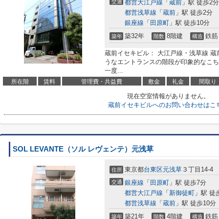
交通
都営大江戸線
「
蔵前
」駅 徒歩2分
都営浅草線
「
蔵前
」駅 徒歩2分
銀座線
「
田原町
」駅 徒歩10分
築32年
8階建
鉄筋
築年
階数
構造
蔵前イセキビル： 大江戸線・浅草線 蔵
うなエントランスの階段が印象的なこち
一度...
所在階
賃料
管理費・共益費
敷金
礼金
間取り
現在空室情報がありません。
蔵前イセキビルへのお問い合わせはこ
SOL LEVANTE（ソル レヴェンテ）元浅草
東京都
台東区
元浅草
３丁目14-4
住所
交通
銀座線
「
田原町
」駅 徒歩7分
都営大江戸線
「
新御徒町
」駅 徒
都営浅草線
「
蔵前
」駅 徒歩10分
築21年
4階建
鉄筋
築年
階数
構造