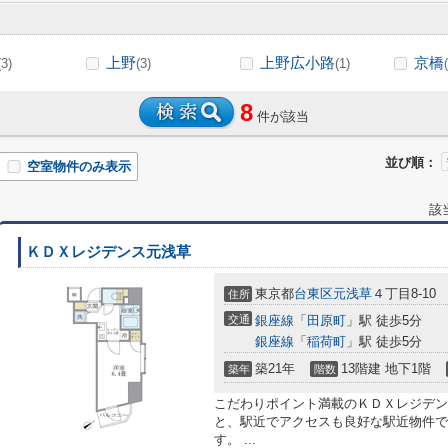
上野
上野広小路
京橋
(3)
(3)
(1)
8
件が該当
並び順：
空室物件のみ表示
該
ＫＤＸレジデンス元浅草
東京都
台東区
元浅草
４丁目8-10
住所
交通
銀座線
「
田原町
」駅 徒歩5分
銀座線
「
稲荷町
」駅 徒歩5分
築21年
13階建 地下1階
築年
階数
こだわりポイント満載のＫＤＸレジデン
と、駅近でアクセスも良好な駅近物件で
す。 ...