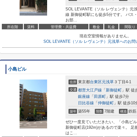
SOL LEVANTE（ソル レヴェンテ）元
線 新御徒町駅にも徒歩5分です。 バス
お部...
所在階
賃料
管理費・共益費
敷金
礼金
間取り
現在空室情報がありません。
SOL LEVANTE（ソル レヴェンテ）元浅草へのお
小島ビル
東京都
台東区
元浅草
３丁目4-1
住所
交通
都営大江戸線
「
新御徒町
」駅 徒
銀座線
「
田原町
」駅 徒歩7分
日比谷線
「
仲御徒町
」駅 徒歩10
築55年
7階建
鉄筋
築年
階数
構造
ぜひ一度見ていただきたい、「小島ビル
新御徒町店(192m)があるので楽々。
はこ...