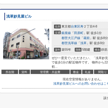
浅草妙見屋ビル
東京都
台東区
寿
２丁目4-8
住所
交通
銀座線
「
田原町
」駅 徒歩1分
都営大江戸線
「
蔵前
」駅 徒歩8分
都営浅草線
「
浅草
」駅 徒歩9分
築55年
5階建
鉄筋
築年
階数
構造
ぜひ一度見ていただきたい、「浅草妙見
で徒歩1分の駅近物件です。 物件から2
初...
所在階
賃料
管理費・共益費
敷金
礼金
間取り
現在空室情報がありません。
浅草妙見屋ビルへのお問い合わせはこ
該