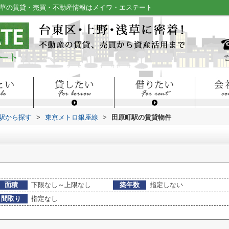
浅草の賃貸・売買・不動産情報はメイワ・エステート
・駅から探す
>
東京メトロ銀座線
>
田原町駅の賃貸物件
面積
下限なし～上限なし
築年数
指定しない
間取り
指定なし