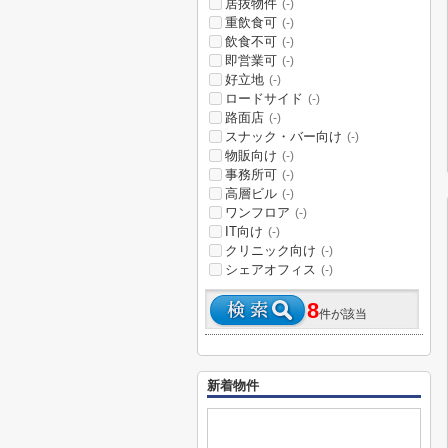
居抜物件
(-)
重飲食可
(-)
飲食不可
(-)
即営業可
(-)
好立地
(-)
ロードサイド
(-)
路面店
(-)
スナック・バー向け
(-)
物販向け
(-)
事務所可
(-)
高層ビル
(-)
ワンフロア
(-)
IT向け
(-)
クリニック向け
(-)
シェアオフィス
(-)
8
件が該当
新着物件