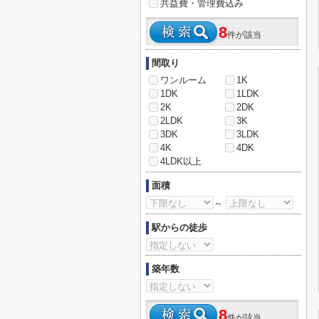
共益費・管理費込み
8
件が該当
間取り
ワンルーム
1K
1DK
1LDK
2K
2DK
2LDK
3K
3DK
3LDK
4K
4DK
4LDK以上
面積
～
駅からの徒歩
築年数
8
件が該当