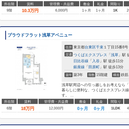
所在階
賃料
管理費・共益費
敷金
礼金
間取り
10.3
万円
9階
6,000円
1ヶ月
1ヶ月
1K
2
プラウドフラット浅草アベニュー
東京都
台東区
千束
１丁目15番8号
住所
交通
つくばエクスプレス
「
浅草
」駅 
日比谷線
「
入谷
」駅 徒歩11分
銀座線
「
田原町
」駅 徒歩13分
築3年
15階建
鉄筋
築年
階数
構造
浅草駅周辺への引っ越しをお考えなら「
暮らしに便利な、つくばエクスプレス線
す。 ...
所在階
賃料
管理費・共益費
敷金
礼金
間取り
18
万円
0ヶ月
0ヶ月
6階
12,000円
1LDK