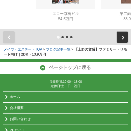
エコー京橋ビル
第二雨
54.5万円
33,
メイワ・エステートTOP
>
ブログ記事一覧
>
【上野の賃貸】ファミリー・リモ
ート向け｜2DK・13.9万円
ページトップに戻る
営業時間:10:00～18:00
定休日:土・日・祝日
ホーム
会社概要
お問い合わせ
PCサイト