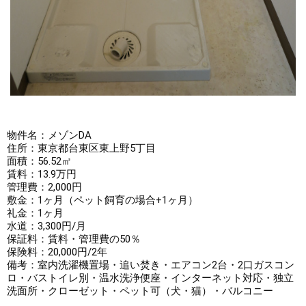
物件名：メゾンDA

住所：東京都台東区東上野5丁目

面積：56.52㎡

賃料：13.9万円

管理費：2,000円

敷金：1ヶ月（ペット飼育の場合+1ヶ月）

礼金：1ヶ月

水道：3,300円/月

保証料：賃料・管理費の50％

保険料：20,000円/2年

備考：室内洗濯機置場・追い焚き・エアコン2台・2口ガスコン
ロ・バストイレ別・温水洗浄便座・インターネット対応・独立
洗面所・クローゼット・ペット可（犬・猫）・バルコニー