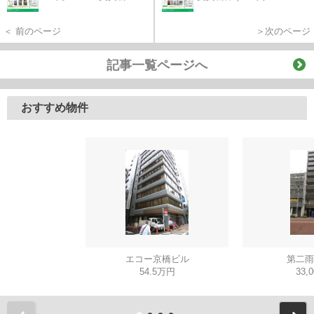
＜ 前のページ
＞次のページ
記事一覧ページへ
おすすめ物件
エコー京橋ビル
第二雨
54.5万円
33,