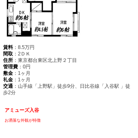
賃料
：8.5万円
間取
：2ＤＫ
住所
：東京都台東区北上野２丁目
管理費
：0円
敷金
：1ヶ月
礼金
：1ヶ月
交通
：山手線「上野駅」徒歩9分、日比谷線「入谷駅
」
徒
歩2分
アミューズ入谷
お洒落な外観が特徴