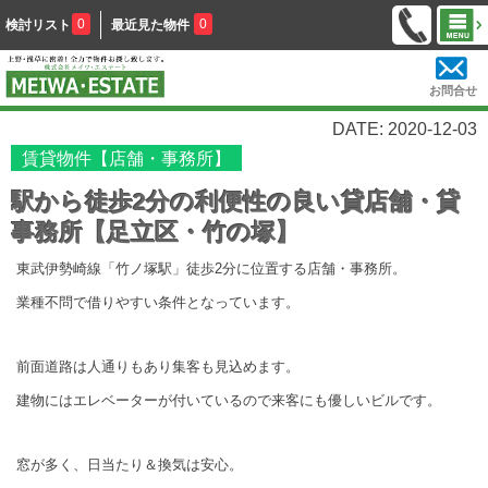
0
0
検討リスト
最近見た物件
お問合せ
DATE: 2020-12-03
賃貸物件【店舗・事務所】
駅から徒歩2分の利便性の良い貸店舗・貸
事務所【足立区・竹の塚】
東武伊勢崎線「竹ノ塚駅」徒歩2分に位置する店舗・事務所。
業種不問で借りやすい条件となっています。
前面道路は人通りもあり集客も見込めます。
建物にはエレベーターが付いているので来客にも優しいビルです。
窓が多く、日当たり＆換気は安心。