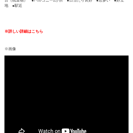
台（残置物） ●バルコニー2か所 ●日当たり良好 ●窓多い ●好立
地 ●駅近
※詳しい詳細はこちら
※画像