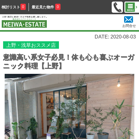
0
0
検討リスト
最近見た物件
お問合せ
DATE: 2020-08-03
上野・浅草おススメ店
意識高い系女子必見！体も心も喜ぶオーガ
ニック料理【上野】