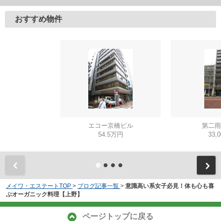
おすすめ物件
エコー京橋ビル
第二雨
54.5万円
33,
メイワ・エステートTOP
>
ブログ記事一覧
>
意識高い系女子必見！体も心も喜
ぶオーガニック料理【上野】
ページトップに戻る