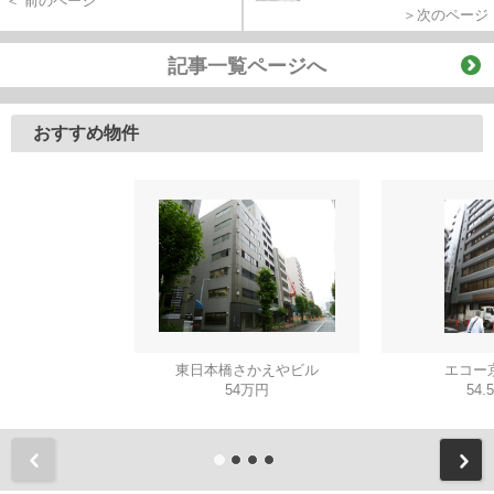
＜ 前のページ
＞次のページ
記事一覧ページへ
おすすめ物件
東日本橋さかえやビル
エコー
54万円
54.