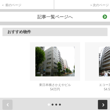
＜ 前のページ
＞次のページ
記事一覧ページへ
おすすめ物件
東日本橋さかえやビル
エコー
54万円
54.