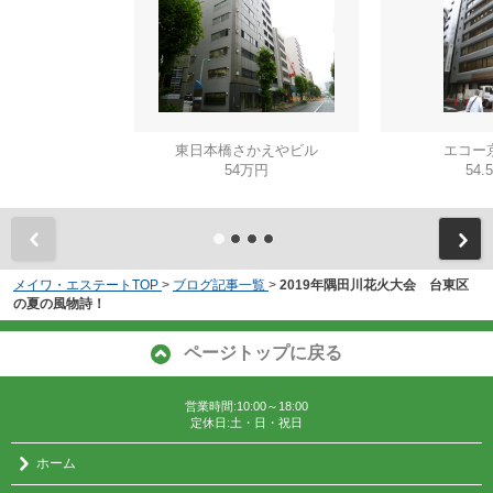
東日本橋さかえやビル
エコー
54万円
54.
メイワ・エステートTOP
>
ブログ記事一覧
>
2019年隅田川花火大会 台東区
の夏の風物詩！
ページトップに戻る
営業時間:10:00～18:00
定休日:土・日・祝日
ホーム