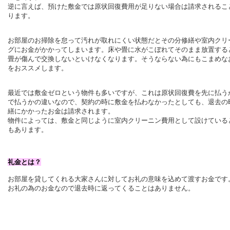
逆に言えば、預けた敷金では原状回復費用が足りない場合は請求されるこ
ります。
お部屋のお掃除を怠って汚れが取れにくい状態だとその分修繕や室内クリ
グにお金がかかってしまいます。床や畳に水がこぼれてそのまま放置する
畳が傷んで交換しないといけなくなります。そうならない為にも
こまめな
をおススメします。
最近では敷金ゼロという物件も多いですが、これは原状回復費を先に払う
で払うかの違いなので、契約の時に敷金を払わなかったとしても、退去の
繕にかかったお金は請求されます。
物件によっては、敷金と同じように室内クリーニン費用として設けている
もあります。
礼金とは？
お部屋を貸してくれる大家さんに対してお礼の意味を込めて渡すお金です
お礼の為のお金なので退去時に返ってくることはありません。