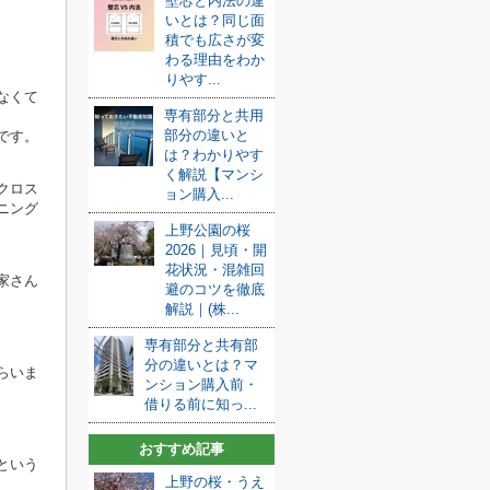
壁芯と内法の違
いとは？同じ面
積でも広さが変
わる理由をわか
りやす...
なくて
専有部分と共用
部分の違いと
です。
は？わかりやす
く解説【マンシ
クロス
ョン購入...
ニング
上野公園の桜
2026｜見頃・開
花状況・混雑回
家さん
避のコツを徹底
解説｜(株...
専有部分と共有部
分の違いとは？マ
らいま
ンション購入前・
借りる前に知っ...
おすすめ記事
という
上野の桜・うえ