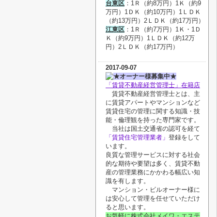
台東区
：1Ｒ（約8万円）1Ｋ（約9
万円）1ＤＫ（約10万円）1ＬＤＫ
（約13万円）2ＬＤＫ（約17万円）
江東区
：1Ｒ（約7万円）1Ｋ・
1Ｄ
Ｋ
（約9万円）1ＬＤＫ（約12万
円）2ＬＤＫ（約17万円）
2017-09-07
★オーナー様募集中★
「賃貸不動産経営管理士」在籍店
賃貸不動産経営管理士とは、主
に賃貸アパートやマンションなど
賃貸住宅の管理に関する知識・技
能・倫理観を持った専門家です。
当社は国土交通省の認可を経て
「賃貸住宅管理業者」
登録をして
います。
良質な管理サービスに対する社会
的な期待や要望は多く、賃貸不動
産の管理業務にかかわる幅広い知
識を有します。
マンション・ビルオーナー様に
は安心して管理を任せていただけ
ると思います。
お気軽に株式会社メイワ・エステ