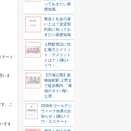
っておきたい基
礎知識...
敷金と礼金の違
いとは？賃貸契
約前に知ってお
きたい基礎知識
上野駅周辺に住
む魅力とメリッ
ト・デメリット
ステート
とは？｜(株)メ
イワ・...
【穴場公開】新
思いま
御徒町駅 上野ま
で徒歩圏内 「最
強のタイパ駅」
な理...
です。
こ
2026年ゴールデン
ウィーク休業のお
知らせ｜(株)メイ
ワ・エステート
ていきま