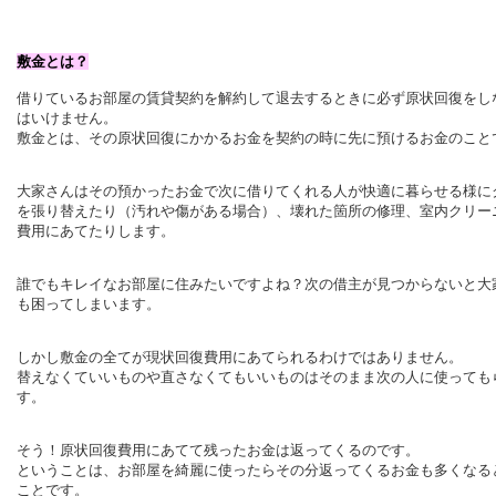
敷金とは？
借りているお部屋の賃貸契約を解約して退去するときに必ず原状回復をし
はいけません。
敷金とは、その原状回復にかかるお金を契約の時に先に預けるお金のこと
大家さんはその預かったお金で次に借りてくれる人が快適に暮らせる様に
を張り替えたり（汚れや傷がある場合）、壊れた箇所の修理、室内クリー
費用にあてたりします。
誰でもキレイなお部屋に住みたいですよね？次の借主が見つからないと大
も困ってしまいます。
しかし敷金の全てが現状回復費用にあてられるわけではありません。
替えなくていいものや直さなくてもいいものはそのまま次の人に使っても
す。
そう！原状回復費用にあてて残ったお金は返ってくるのです。
ということは、お部屋を綺麗に使ったらその分返ってくるお金も多くなる
ことです。