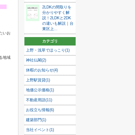
ト
2LDKの間取りを
分かりやすく解
説！2LDKと2DK
の違いも解説｜台
東区上...
たいお
カテゴリ
上野・浅草でほっこり(1)
る地域
神社仏閣(2)
休暇のお知らせ(4)
上野駅賃貸(1)
地価公示価格(1)
不動産用語(11)
お役立ち情報(6)
建築部門(1)
当社イベント(1)