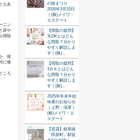
の桜まつり
ともあ
2026年3月15日
｜(株)メイワ・
エステート
ーニン
と床や
【間取の疑問】
お掃除
3LDKとはどん
な間取？分かり
やすく解説しま
す｜(株)...
か、後
時に修
【間取の疑問】
3ＤＫとはどん
ところ
な間取？分かり
やすく解説しま
す｜(株)...
2025年年末年始
休業のお知らせ
｜上野・浅草｜
。
(株)メイワ・エ
ステート
【賃貸】銀座線
「田原町」駅徒