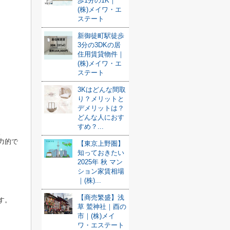
歩1分の1K｜
(株)メイワ・エ
ステート
新御徒町駅徒歩
3分の3DKの居
住用賃貸物件｜
(株)メイワ・エ
ステート
3Kはどんな間取
り？メリットと
デメリットは？
どんな人におす
すめ？...
。
力的で
【東京上野圏】
知っておきたい
2025年 秋 マン
ション家賃相場
｜(株)...
【商売繁盛】浅
す。
草 鷲神社｜酉の
市｜(株)メイ
ワ・エステート