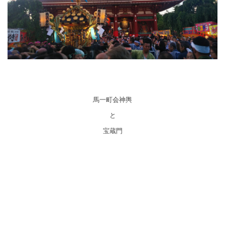
馬一町会神輿
と
宝蔵門