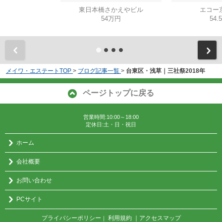
東日本橋さかえやビル
エコー
54万円
54.
メイワ・エステートTOP
>
ブログ記事一覧
>
台東区・浅草｜三社祭2018年
ページトップに戻る
営業時間:10:00～18:00
定休日:土・日・祝日
ホーム
会社概要
お問い合わせ
PCサイト
プライバシーポリシー
利用規約
｜アクセスマップ
｜