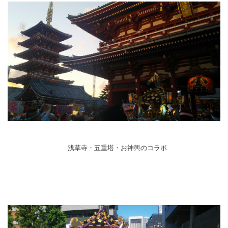
浅草寺・
五重塔・
お神輿の
コラボ