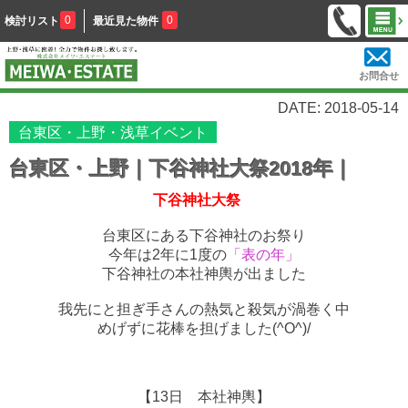
0
0
検討リスト
最近見た物件
お問合せ
DATE: 2018-05-14
台東区・上野・浅草イベント
台東区・上野｜下谷神社大祭2018年｜
下谷神社大祭
台東区にある下谷神社のお祭り
今年は2年に1度の
「表の年」
下谷神社の本社神輿が出ました
我先にと担ぎ手さんの熱気と殺気が渦巻く中
めげずに花棒を担げました(^O^)/
【13日 本社神輿】