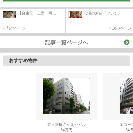
【台東区・上野 看...
穴場のお店「フレン...
＜ 前のページ
＞次のページ
記事一覧ページへ
おすすめ物件
東日本橋さかえやビル
エコー
54万円
54.