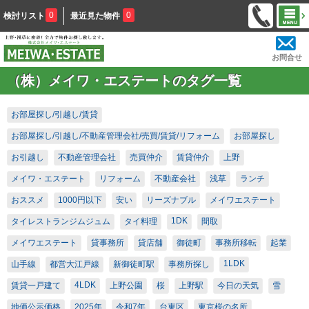
0
0
検討リスト
最近見た物件
お問合せ
（株）メイワ・エステートのタグ一覧
お部屋探し/引越し/賃貸
お部屋探し/引越し/不動産管理会社/売買/賃貸/リフォーム
お部屋探し
お引越し
不動産管理会社
売買仲介
賃貸仲介
上野
メイワ・エステート
リフォーム
不動産会社
浅草
ランチ
おススメ
1000円以下
安い
リーズナブル
メイワエステート
1DK
タイレストランジムジュム
タイ料理
間取
メイワエステート
貸事務所
貸店舗
御徒町
事務所移転
起業
1LDK
山手線
都営大江戸線
新御徒町駅
事務所探し
4LDK
賃貸一戸建て
上野公園
桜
上野駅
今日の天気
雪
地価公示価格
2025年
令和7年
台東区
東京桜の名所