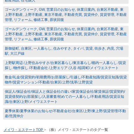
動産用語, 住宅購入
ゴールデンウィーク, GW, 営業日のお知らせ, 休業日案内, 台東区不動産, 東
上野不動産, 上野不動産, 東京不動産, 不動産売買, 賃貸仲介, 賃貸管理, 不動産
管理, リフォーム, 修繕工事, 原状回復
ゴールデンウィーク, GW, 営業日のお知らせ, 休業日案内, 台東区不動産, 東
上野不動産, 上野不動産, 東京不動産, 不動産売買, 賃貸仲介, 賃貸管理, 不動産
管理, リフォーム, 修繕工事, 原状回復
新御徒町, 台東区, 一人暮らし, 住みやすさ, タイパ, 賃貸, 街歩き, 内見, 穴場
駅, 大江戸線
上野駅周辺 /上野住みやすさ/台東区暮らし/東京暮らし/都内一人暮らし /賃貸
探し /物件探し /不動産会社 /上野エリア /入谷 /稲荷町/メイワエステート
敷金/礼金/賃貸契約/初期費用/お部屋探し/引越し/不動産知識/賃貸豆知識/賃貸
物件/賃貸マンション/不動産/台東区/上野/浅草/上野賃貸
保証人/保証会社/保証人と保証会社の違い/家賃保証会社/家賃保証/賃貸契約/
賃貸借契約/お部屋探し/入居審査/初めての一人暮らし/不動産用語/賃貸豆知
識/台東区/上野/メイワエステート
夏季休業/夏季休業のお知らせ/不動産会社/台東区/上野/東上野/賃貸管理/不動
産/売買仲介
メイワ・エステートTOP
>
（株）メイワ・エステートのタグ一覧