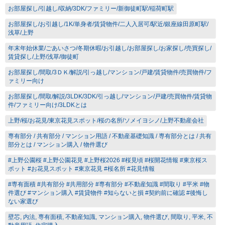
お部屋探し/引越し/収納/3DK/ファミリー/新御徒町駅/稲荷町駅
お部屋探し/お引越し/1K/単身者/賃貸物件/二人入居可/駅近/銀座線田原町駅/
浅草/上野
年末年始休業/ごあいさつ/冬期休暇/お引越し/お部屋探し/お家探し/売買探し/
賃貸探し/上野/浅草/御徒町
お部屋探し/間取/3ＤＫ/解説/引っ越し/マンション/戸建/賃貸物件/売買物件/フ
ァミリー向け
お部屋探し/間取/解説/3LDK/3DK/引っ越し/マンション/戸建/売買物件/賃貸物
件/ファミリー向け/3LDKとは
上野/桜/お花見/東京花見スポット/桜の名所/ソメイヨシノ/上野不動産会社
専有部分 / 共有部分 / マンション用語 / 不動産基礎知識 / 専有部分とは / 共有
部分とは / マンション購入 / 物件選び
#上野公園桜 #上野公園花見 #上野桜2026 #桜見頃 #桜開花情報 #東京桜ス
ポット #お花見スポット #東京花見 #桜名所 #花見情報
#専有面積 #共有部分 #共用部分 #専有部分 #不動産知識 #間取り #平米 #物
件選び #マンション購入 #賃貸物件 #知らないと損 #契約前に確認 #後悔し
ない家選び
壁芯, 内法, 専有面積, 不動産知識, マンション購入, 物件選び, 間取り, 平米, 不