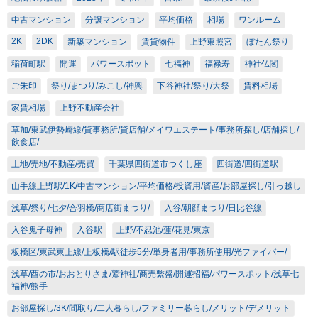
中古マンション
分譲マンション
平均価格
相場
ワンルーム
2K
2DK
新築マンション
賃貸物件
上野東照宮
ぼたん祭り
稲荷町駅
開運
パワースポット
七福神
福禄寿
神社仏閣
ご朱印
祭り/まつり/みこし/神輿
下谷神社/祭り/大祭
賃料相場
家賃相場
上野不動産会社
草加/東武伊勢崎線/貸事務所/貸店舗/メイワエステート/事務所探し/店舗探し/
飲食店/
土地/売地/不動産/売買
千葉県四街道市つくし座
四街道/四街道駅
山手線上野駅/1K/中古マンション/平均価格/投資用/資産/お部屋探し/引っ越し
浅草/祭り/七夕/合羽橋/商店街まつり/
入谷/朝顔まつり/日比谷線
入谷鬼子母神
入谷駅
上野/不忍池/蓮/花見/東京
板橋区/東武東上線/上板橋/駅徒歩5分/単身者用/事務所使用/光ファイバー/
浅草/酉の市/おおとりさま/鷲神社/商売繫盛/開運招福/パワースポット/浅草七
福神/熊手
お部屋探し/3K/間取り/二人暮らし/ファミリー暮らし/メリット/デメリット