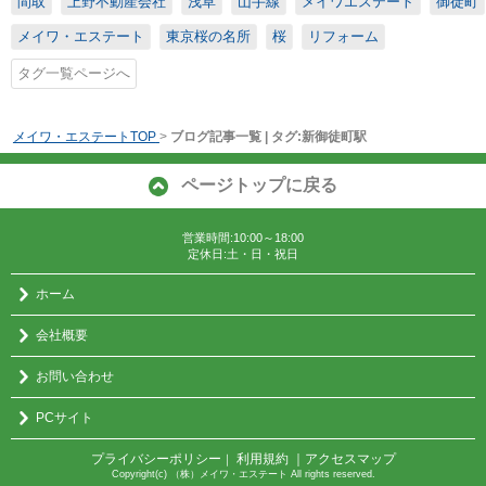
間取
上野不動産会社
浅草
山手線
メイワエステート
御徒町
メイワ・エステート
東京桜の名所
桜
リフォーム
タグ一覧ページへ
メイワ・エステートTOP
>
ブログ記事一覧 | タグ:新御徒町駅
ページトップに戻る
営業時間:10:00～18:00
定休日:土・日・祝日
ホーム
会社概要
お問い合わせ
PCサイト
プライバシーポリシー
利用規約
｜アクセスマップ
｜
Copyright(c) （株）メイワ・エステート All rights reserved.