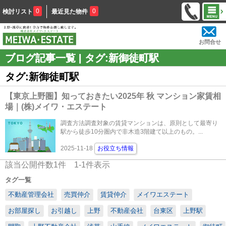
0
0
検討リスト
最近見た物件
お問合せ
ブログ記事一覧 | タグ:新御徒町駅
タグ:新御徒町駅
【東京上野圏】知っておきたい2025年 秋 マンション家賃相
場｜(株)メイワ・エステート
調査方法調査対象の賃貸マンションは、原則として最寄り
駅から徒歩10分圏内で非木造3階建て以上のもの。...
2025-11-18
お役立ち情報
該当公開件数
1
件
1-1
件表示
タグ一覧
不動産管理会社
売買仲介
賃貸仲介
メイワエステート
お部屋探し
お引越し
上野
不動産会社
台東区
上野駅