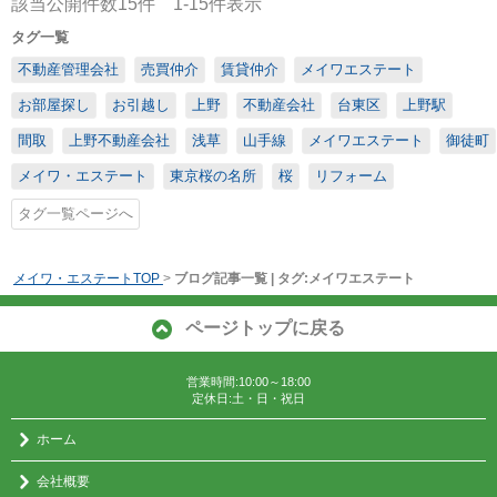
該当公開件数
15
件
1-15
件表示
タグ一覧
不動産管理会社
売買仲介
賃貸仲介
メイワエステート
お部屋探し
お引越し
上野
不動産会社
台東区
上野駅
間取
上野不動産会社
浅草
山手線
メイワエステート
御徒町
メイワ・エステート
東京桜の名所
桜
リフォーム
タグ一覧ページへ
メイワ・エステートTOP
>
ブログ記事一覧 | タグ:メイワエステート
ページトップに戻る
営業時間:10:00～18:00
定休日:土・日・祝日
ホーム
会社概要