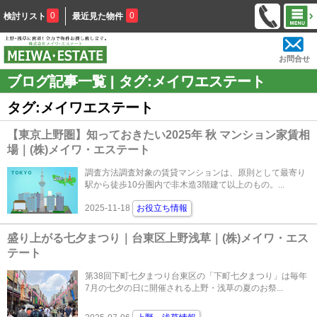
0
0
検討リスト
最近見た物件
お問合せ
ブログ記事一覧 | タグ:メイワエステート
タグ:メイワエステート
【東京上野圏】知っておきたい2025年 秋 マンション家賃相
場｜(株)メイワ・エステート
調査方法調査対象の賃貸マンションは、原則として最寄り
駅から徒歩10分圏内で非木造3階建て以上のもの。...
2025-11-18
お役立ち情報
盛り上がる七夕まつり｜台東区上野浅草｜(株)メイワ・エス
テート
第38回下町七夕まつり台東区の「下町七夕まつり」は毎年
7月の七夕の日に開催される上野・浅草の夏のお祭...