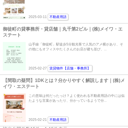
2025-03-11
不動産用語
御徒町の貸事務所・貸店舗｜丸千第2ビル｜(株)メイワ・エ
ステート
山手線「御徒町」駅徒歩5分観光客で人気のアメ横があり、そ
の他にもオフィスやたくさんのお店が建ち並び、...
2025-02-27
賃貸物件【店舗・事務所】
【間取の疑問】1DKとは？分かりやすく解説します｜(株)メ
イワ・エステート
この意味は何だったっけ？よく使われる不動産用語の中には似
たような言葉があったり、分かっているようで分...
2025-02-21
不動産用語