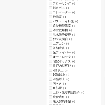
フローリング
(-)
都市ガス
(-)
エレベーター
(-)
給湯室
(-)
バス・トイレ別
(-)
追焚機能浴室
(-)
浴室乾燥機
(-)
温水洗浄便座
(-)
独立洗面台
(-)
エアコン
(-)
収納豊富
(-)
光ファイバー
(-)
オートロック
(-)
宅配ボックス
(-)
住戸内覧可能
(-)
2階以上
(-)
10階以上
(-)
20階以上
(-)
南向き
(-)
角部屋
(-)
上野・浅草周辺物件
(-)
飲食店可
(-)
法人契約希望
(-)