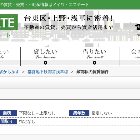
草の賃貸・売買・不動産情報はメイワ・エステート
・駅から探す
>
都営地下鉄都営浅草線
>
蔵前駅の賃貸物件
面積
下限なし～上限なし
築年数
指定しない
間取り
指定なし