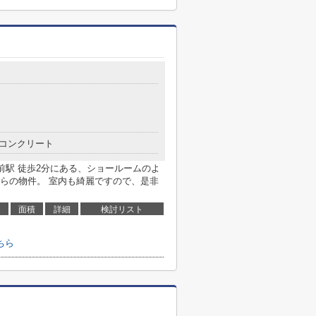
コンクリート
前駅 徒歩2分にある、ショールームのよ
らの物件。 室内も綺麗ですので、是非
面積
詳細
検討リスト
ちら