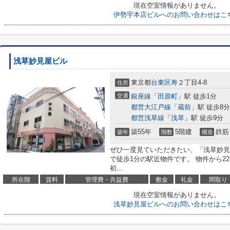
現在空室情報がありません。
伊勢宇本店ビルへのお問い合わせはこ
浅草妙見屋ビル
東京都
台東区
寿
２丁目4-8
住所
交通
銀座線
「
田原町
」駅 徒歩1分
都営大江戸線
「
蔵前
」駅 徒歩8分
都営浅草線
「
浅草
」駅 徒歩9分
築55年
5階建
鉄筋
築年
階数
構造
ぜひ一度見ていただきたい、「浅草妙見
で徒歩1分の駅近物件です。 物件から2
初...
所在階
賃料
管理費・共益費
敷金
礼金
間取り
現在空室情報がありません。
浅草妙見屋ビルへのお問い合わせはこ