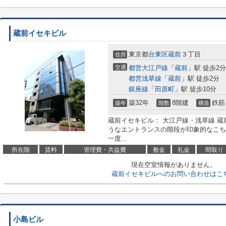
蔵前イセキビル
東京都
台東区
蔵前
３丁目
住所
交通
都営大江戸線
「
蔵前
」駅 徒歩2分
都営浅草線
「
蔵前
」駅 徒歩2分
銀座線
「
田原町
」駅 徒歩10分
築32年
8階建
鉄筋
築年
階数
構造
蔵前イセキビル： 大江戸線・浅草線 蔵
うなエントランスの階段が印象的なこち
一度...
所在階
賃料
管理費・共益費
敷金
礼金
間取り
現在空室情報がありません。
蔵前イセキビルへのお問い合わせはこ
小島ビル