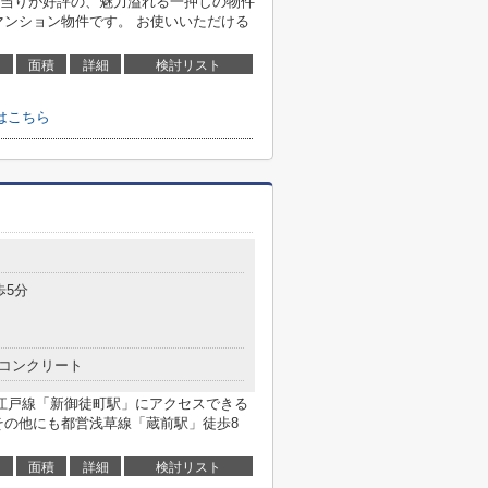
当りが好評の、魅力溢れる一押しの物件
マンション物件です。 お使いいただける
面積
詳細
検討リスト
はこちら
歩5分
コンクリート
江戸線「新御徒町駅」にアクセスできる
その他にも都営浅草線「蔵前駅」徒歩8
面積
詳細
検討リスト