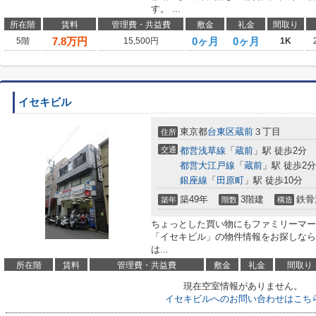
す。 ...
所在階
賃料
管理費・共益費
敷金
礼金
間取り
7.8
万円
0ヶ月
0ヶ月
5階
15,500円
1K
イセキビル
東京都
台東区
蔵前
３丁目
住所
交通
都営浅草線
「
蔵前
」駅 徒歩2分
都営大江戸線
「
蔵前
」駅 徒歩2分
銀座線
「
田原町
」駅 徒歩10分
築49年
3階建
鉄骨
築年
階数
構造
ちょっとした買い物にもファミリーマート
「イセキビル」の物件情報をお探しなら
は...
所在階
賃料
管理費・共益費
敷金
礼金
間取り
現在空室情報がありません。
イセキビルへのお問い合わせはこち