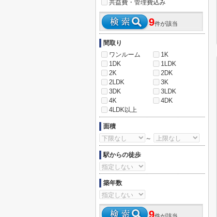
共益費・管理費込み
9
件が該当
間取り
ワンルーム
1K
1DK
1LDK
2K
2DK
2LDK
3K
3DK
3LDK
4K
4DK
4LDK以上
面積
～
駅からの徒歩
築年数
9
件が該当