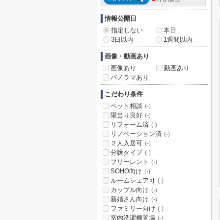
情報公開日
指定しない
本日
3日以内
1週間以内
画像・動画あり
画像あり
動画あり
パノラマあり
こだわり条件
ペット相談
(-)
陽当り良好
(-)
リフォーム済
(-)
リノベーション済
(-)
２人入居可
(-)
分譲タイプ
(-)
フリーレント
(-)
SOHO向け
(-)
ルームシェア可
(-)
カップル向け
(-)
新婚さん向け
(-)
ファミリー向け
(-)
室内洗濯機置場
(-)