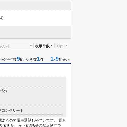
(4)
表示件数：
9
1
1-9
当公開件数
棟 空き数
件
棟表示
歩6分
筋コンクリート
駅あるので電車通勤しやすいです。 電車
御徒町駅」から徒歩6分の駅近物件で