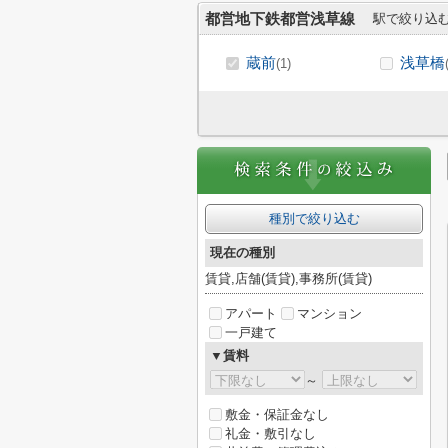
都営地下鉄都営浅草線
駅で絞り込
蔵前
浅草橋
(1)
種別で絞り込む
現在の種別
賃貸,店舗(賃貸),事務所(賃貸)
アパート
マンション
一戸建て
▼賃料
～
敷金・保証金なし
礼金・敷引なし