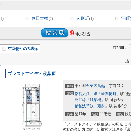
む
東日本橋
人形町
宝町
(1)
(2)
(1)
9
件が該当
並び順：
空室物件のみ表示
該
プレストアイディ秋葉原
東京都
台東区
鳥越
１丁目27-2
住所
交通
都営大江戸線
「
新御徒町
」駅 徒
総武線
「
浅草橋
」駅 徒歩8分
都営浅草線
「
蔵前
」駅 徒歩9分
築17年
11階建
鉄
築年
階数
構造
「プレストアイディ秋葉原」の周辺に2
移動の多い方に嬉しい都営大江戸線「新