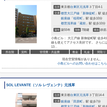
東京都
台東区
元浅草
３丁目4-1
住所
交通
都営大江戸線
「
新御徒町
」駅 徒
銀座線
「
稲荷町
」駅 徒歩10分
都営浅草線
「
蔵前
」駅 徒歩10分
築55年
7階建
鉄筋
築年
階数
構造
小島ビル： 大江戸線 新御徒町駅 徒歩
線も使えてアクセス良好です。 さらに
13...
所在階
賃料
管理費・共益費
敷金
礼金
間取り
現在空室情報がありません。
小島ビルへのお問い合わせはこちら
SOL LEVANTE（ソル レヴェンテ）元浅草
東京都
台東区
元浅草
３丁目14-4
住所
交通
銀座線
「
田原町
」駅 徒歩7分
都営大江戸線
「
新御徒町
」駅 徒