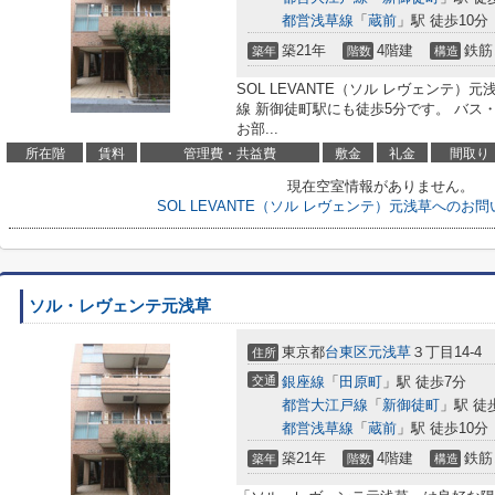
都営浅草線
「
蔵前
」駅 徒歩10分
築21年
4階建
鉄筋
築年
階数
構造
SOL LEVANTE（ソル レヴェンテ）元
線 新御徒町駅にも徒歩5分です。 バス
お部...
所在階
賃料
管理費・共益費
敷金
礼金
間取り
現在空室情報がありません。
SOL LEVANTE（ソル レヴェンテ）元浅草へのお
ソル・レヴェンテ元浅草
東京都
台東区
元浅草
３丁目14-4
住所
交通
銀座線
「
田原町
」駅 徒歩7分
都営大江戸線
「
新御徒町
」駅 徒
都営浅草線
「
蔵前
」駅 徒歩10分
築21年
4階建
鉄筋
築年
階数
構造