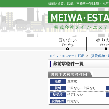
蔵前駅賃貸、店舗、事務所一覧|上野・浅
メイワ・エステートTOP
>
(賃貸)路線
蔵前駅物件一覧
沿線
蔵前駅
賃料
下限なし～上限なし
駅徒歩
指定しない
設備条件
指定なし