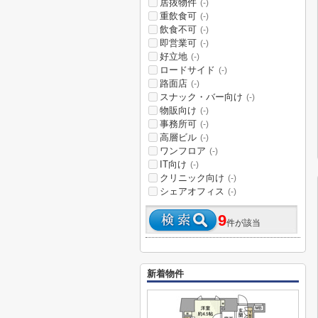
居抜物件
(-)
重飲食可
(-)
飲食不可
(-)
即営業可
(-)
好立地
(-)
ロードサイド
(-)
路面店
(-)
スナック・バー向け
(-)
物販向け
(-)
事務所可
(-)
高層ビル
(-)
ワンフロア
(-)
IT向け
(-)
クリニック向け
(-)
シェアオフィス
(-)
9
件が該当
新着物件