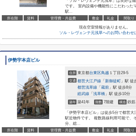
「ソル・レヴェンテ元浅草」は良好な陽
です。 室内設備や機能性にこだわった
駅...
所在階
賃料
管理費・共益費
敷金
礼金
間取り
現在空室情報がありません。
ソル・レヴェンテ元浅草へのお問い合わせ
伊勢宇本店ビル
東京都
台東区
鳥越
１丁目29-5
住所
交通
都営大江戸線
「
新御徒町
」駅 徒
都営浅草線
「
蔵前
」駅 徒歩8分
総武線
「
浅草橋
」駅 徒歩10分
築41年
7階建
鉄筋
築年
階数
構造
「伊勢宇本店ビル」は徒歩5分で都営大
駅近物件です。 複数路線利用可能で、
分、総...
所在階
賃料
管理費・共益費
敷金
礼金
間取り