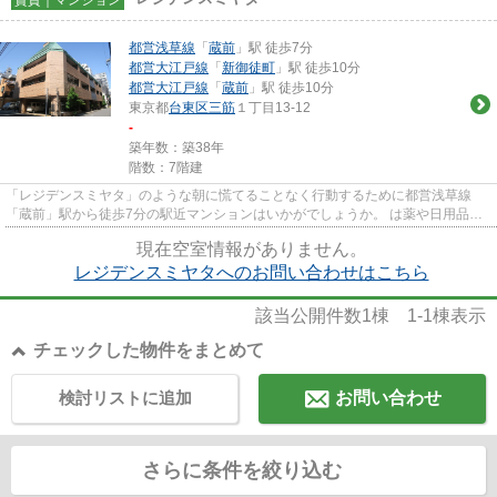
都営浅草線
「
蔵前
」駅 徒歩7分
都営大江戸線
「
新御徒町
」駅 徒歩10分
都営大江戸線
「
蔵前
」駅 徒歩10分
東京都
台東区
三筋
１丁目13-12
-
築年数：築38年
階数：7階建
「レジデンスミヤタ」のような朝に慌てることなく行動するために都営浅草線
「蔵前」駅から徒歩7分の駅近マンションはいかがでしょうか。 は薬や日用品を
買うのに便利な薬マツモトキヨ...
現在空室情報がありません。
レジデンスミヤタへのお問い合わせはこちら
該当公開件数
1
棟
1-1
棟表示
チェックした物件をまとめて
検討リストに追加
お問い合わせ
さらに条件を絞り込む