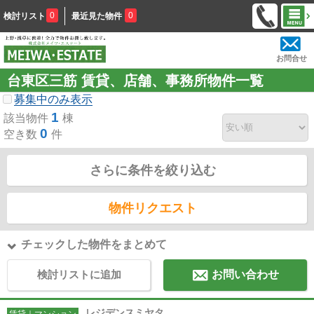
0
0
検討リスト
最近見た物件
お問合せ
台東区三筋 賃貸、店舗、事務所物件一覧
募集中のみ表示
1
該当物件
棟
0
空き数
件
さらに条件を絞り込む
物件リクエスト
チェックした物件をまとめて
検討リストに追加
お問い合わせ
レジデンスミヤタ
賃貸｜マンション