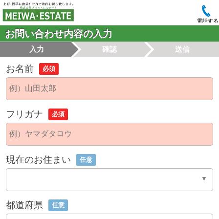
電話する
お問い合わせ内容の入力
入力
確認
送信
お名前
必須
フリガナ
必須
現在のお住まい
任意
都道府県
任意