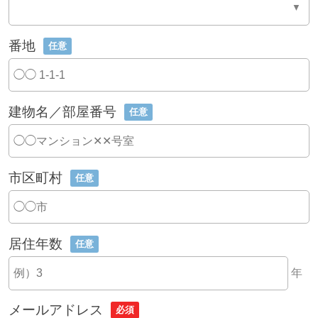
番地
任意
建物名／部屋番号
任意
市区町村
任意
居住年数
任意
年
メールアドレス
必須