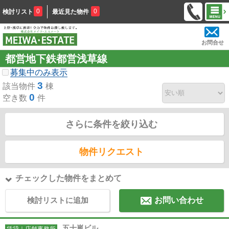
0
0
検討リスト
最近見た物件
お問合せ
都営地下鉄都営浅草線
募集中のみ表示
3
該当物件
棟
0
空き数
件
さらに条件を絞り込む
物件リクエスト
チェックした物件をまとめて
検討リストに追加
お問い合わせ
五十嵐ビル
賃貸｜店舗事務所