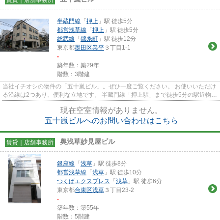
半蔵門線
「
押上
」駅 徒歩5分
都営浅草線
「
押上
」駅 徒歩5分
総武線
「
錦糸町
」駅 徒歩12分
東京都
墨田区
業平
３丁目1-1
-
築年数：築29年
階数：3階建
当社イチオシの物件の「五十嵐ビル」。ぜひ一度ご覧ください。 お使いいただけ
る沿線は2つあり、便利な立地です。 半蔵門線「押上駅」まで徒歩5分の駅近物
件。 その他都営浅草線「押上...
現在空室情報がありません。
五十嵐ビルへのお問い合わせはこちら
奥浅草妙見屋ビル
賃貸｜店舗事務所
銀座線
「
浅草
」駅 徒歩8分
都営浅草線
「
浅草
」駅 徒歩10分
つくばエクスプレス
「
浅草
」駅 徒歩6分
東京都
台東区
浅草
３丁目23-2
-
築年数：築55年
階数：5階建