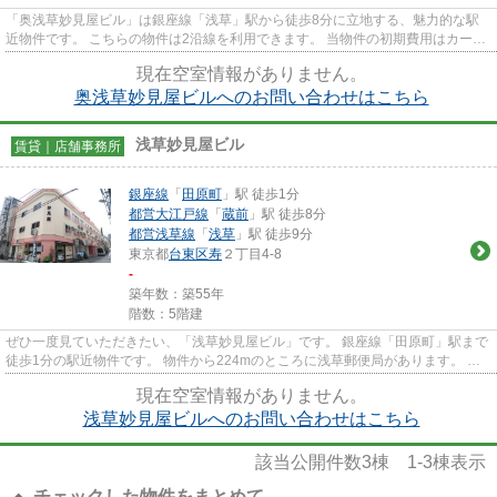
「奥浅草妙見屋ビル」は銀座線「浅草」駅から徒歩8分に立地する、魅力的な駅
近物件です。 こちらの物件は2沿線を利用できます。 当物件の初期費用はカード
決済ができます。 貸事務所...
現在空室情報がありません。
奥浅草妙見屋ビルへのお問い合わせはこちら
浅草妙見屋ビル
賃貸｜店舗事務所
銀座線
「
田原町
」駅 徒歩1分
都営大江戸線
「
蔵前
」駅 徒歩8分
都営浅草線
「
浅草
」駅 徒歩9分
東京都
台東区
寿
２丁目4-8
-
築年数：築55年
階数：5階建
ぜひ一度見ていただきたい、「浅草妙見屋ビル」です。 銀座線「田原町」駅まで
徒歩1分の駅近物件です。 物件から224mのところに浅草郵便局があります。 初
期費用が安く、賃料も抑え...
現在空室情報がありません。
浅草妙見屋ビルへのお問い合わせはこちら
該当公開件数
3
棟
1-3
棟表示
チェックした物件をまとめて