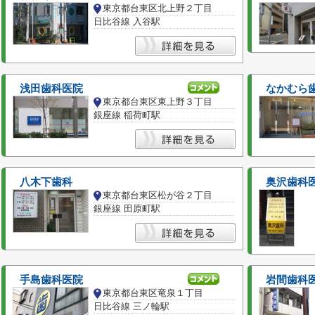
東京都台東区北上野２丁目
日比谷線 入谷駅
浅田歯科医院
なかむら
東京都台東区東上野３丁目
銀座線 稲荷町駅
八木下歯科
奥沢歯科
東京都台東区松が谷２丁目
銀座線 田原町駅
手島歯科医院
岩間歯科
東京都台東区竜泉１丁目
日比谷線 三ノ輪駅