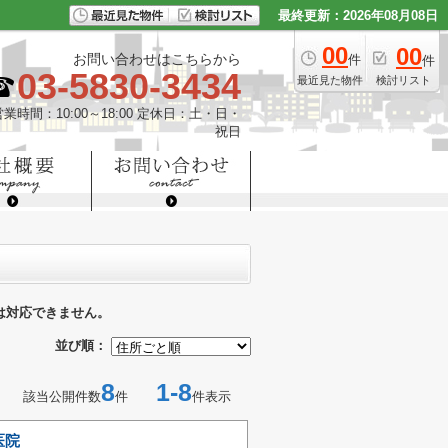
最終更新：2026年08月08日
00
00
お問い合わせはこちらから
件
件
03-5830-3434
最近見た物件
検討リスト
営業時間：10:00～18:00 定休日：土・日・
祝日
は対応できません。
並び順：
8
1-8
該当公開件数
件
件表示
医院