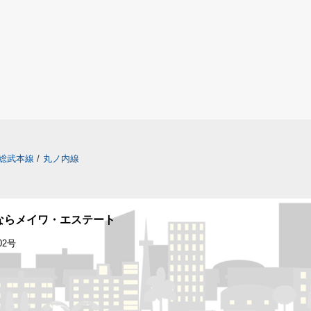
総武本線
/
丸ノ内線
ならメイワ・エステート
2号