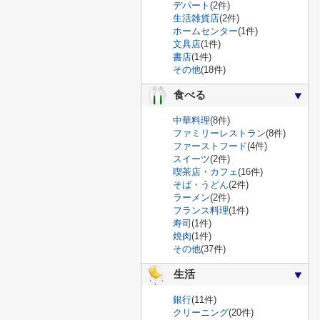
デパート
(2件)
生活雑貨店
(2件)
ホームセンター
(1件)
文具店
(1件)
書店
(1件)
その他
(18件)
食べる
中華料理
(8件)
ファミリーレストラン
(8件)
ファーストフード
(4件)
スイーツ
(2件)
喫茶店・カフェ
(16件)
そば・うどん
(2件)
ラーメン
(2件)
フランス料理
(1件)
寿司
(1件)
焼肉
(1件)
その他
(37件)
生活
銀行
(11件)
クリーニング
(20件)