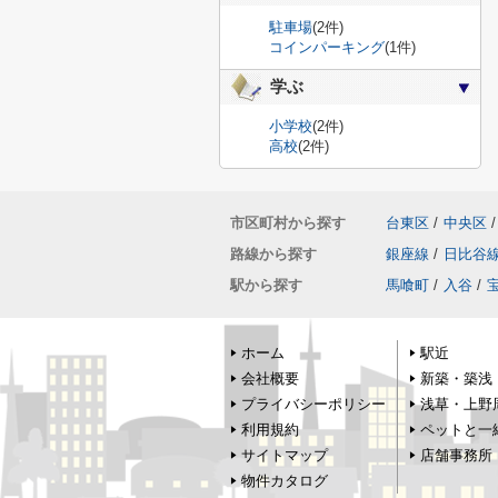
駐車場
(2件)
コインパーキング
(1件)
学ぶ
小学校
(2件)
高校
(2件)
市区町村から探す
台東区
/
中央区
/
路線から探す
銀座線
/
日比谷
駅から探す
馬喰町
/
入谷
/
ホーム
駅近
会社概要
新築・築浅
プライバシーポリシー
浅草・上野
利用規約
ペットと一
サイトマップ
店舗事務所
物件カタログ