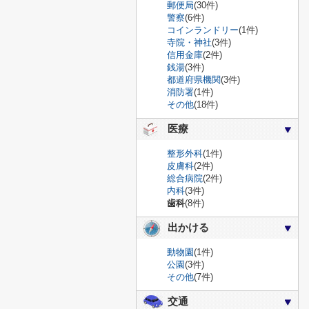
郵便局
(30件)
警察
(6件)
コインランドリー
(1件)
寺院・神社
(3件)
信用金庫
(2件)
銭湯
(3件)
都道府県機関
(3件)
消防署
(1件)
その他
(18件)
医療
整形外科
(1件)
皮膚科
(2件)
総合病院
(2件)
内科
(3件)
歯科
(8件)
出かける
動物園
(1件)
公園
(3件)
その他
(7件)
交通