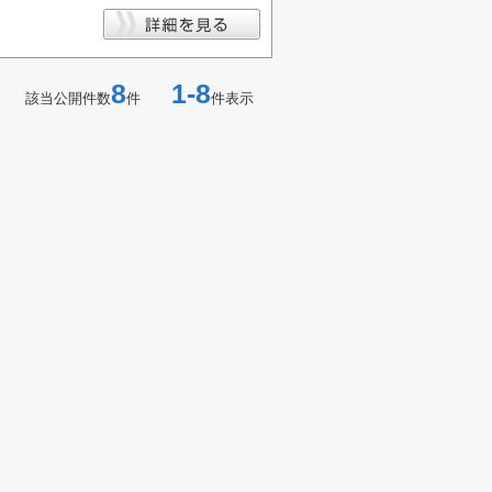
8
1-8
該当公開件数
件
件表示