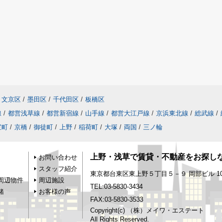
文京区
/
墨田区
/
千代田区
/
板橋区
線
/
都営浅草線
/
都営新宿線
/
山手線
/
都営大江戸線
/
京浜東北線
/
総武線
/
宝町
/
京橋
/
御徒町
/
上野
/
稲荷町
/
大塚
/
両国
/
三ノ輪
上野・浅草で賃貸・不動産をお探し
お問い合わせ
スタッフ紹介
東京都台東区東上野５丁目５－９ 岡部ビル 10
周辺物件
周辺施設
TEL:03-5830-3434
緒
お客様の声
FAX:03-5830-3533
Copyright(c) （株）メイワ・エステート
All Rights Reserved.