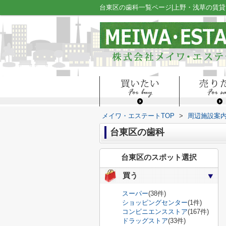
台東区の歯科一覧ページ|上野・浅草の賃
メイワ・エステートTOP
>
周辺施設案
台東区の歯科
台東区のスポット選択
買う
スーパー
(38件)
ショッピングセンター
(1件)
コンビニエンスストア
(167件)
ドラッグストア
(33件)