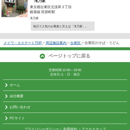
滝乃家
東京都台東区元浅草３丁目
銀座線 田原町駅
滝乃家
地元で人気のお蕎麦と言えば「滝乃家」。
メイワ・エステートTOP
>
周辺施設案内
>
台東区
>
台東区のそば・うどん
ページトップに戻る
営業時間:10:00～18:00
定休日:土・日・祝日
ホーム
会社概要
お問い合わせ
PCサイト
プライバシーポリシー
利用規約
｜アクセスマップ
｜