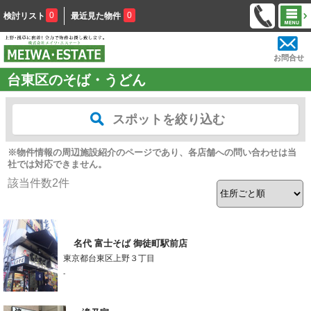
0
0
検討リスト
最近見た物件
お問合せ
台東区のそば・うどん
スポットを絞り込む
※物件情報の周辺施設紹介のページであり、各店舗への問い合わせは当
社では対応できません。
該当件数
2
件
名代 富士そば 御徒町駅前店
東京都台東区上野３丁目
-