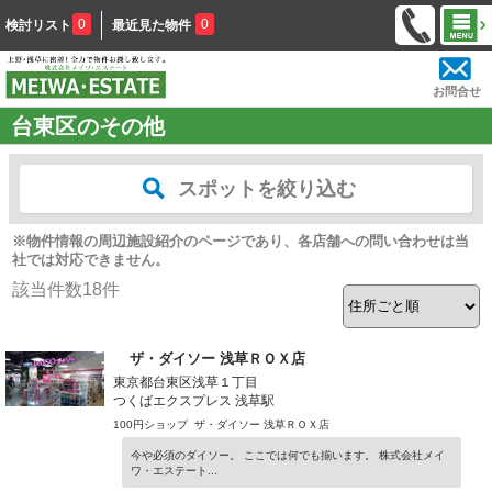
0
0
検討リスト
最近見た物件
お問合せ
台東区のその他
スポットを絞り込む
※物件情報の周辺施設紹介のページであり、各店舗への問い合わせは当
社では対応できません。
該当件数
18
件
ザ・ダイソー 浅草ＲＯＸ店
東京都台東区浅草１丁目
つくばエクスプレス 浅草駅
100円ショップ ザ・ダイソー 浅草ＲＯＸ店
今や必須のダイソー。 ここでは何でも揃います。 株式会社メイ
ワ・エステート...