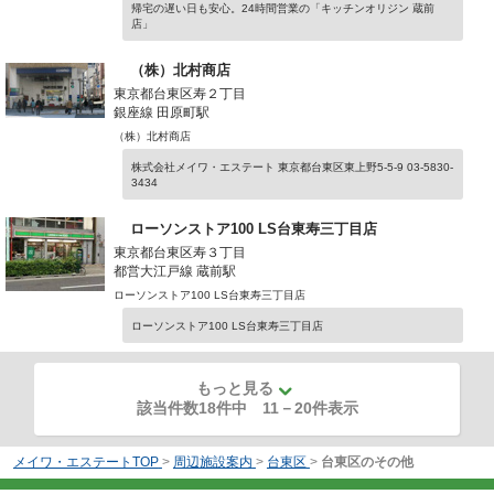
帰宅の遅い日も安心。24時間営業の「キッチンオリジン 蔵前
店」
（株）北村商店
東京都台東区寿２丁目
銀座線 田原町駅
（株）北村商店
株式会社メイワ・エステート 東京都台東区東上野5-5-9 03-5830-
3434
ローソンストア100 LS台東寿三丁目店
東京都台東区寿３丁目
都営大江戸線 蔵前駅
ローソンストア100 LS台東寿三丁目店
ローソンストア100 LS台東寿三丁目店
もっと見る
該当件数18件中
11
－
20
件表示
メイワ・エステートTOP
>
周辺施設案内
>
台東区
>
台東区のその他