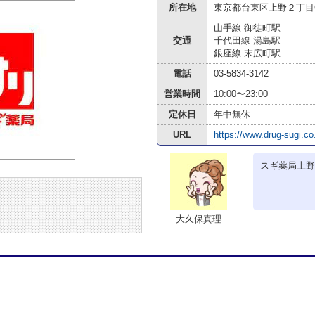
所在地
東京都台東区上野２丁目6
山手線 御徒町駅
交通
千代田線 湯島駅
銀座線 末広町駅
電話
03-5834-3142
営業時間
10:00〜23:00
定休日
年中無休
URL
https://www.drug-sugi.co.
スギ薬局上野
大久保真理