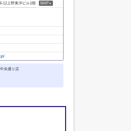
-12上野東洋ビル1階
MAP
▼
jp/
中央通り店