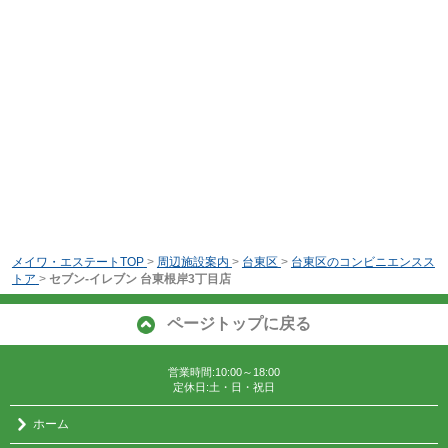
メイワ・エステートTOP
>
周辺施設案内
>
台東区
>
台東区のコンビニエンスス
トア
>
セブン-イレブン 台東根岸3丁目店
ページトップに戻る
営業時間:10:00～18:00
定休日:土・日・祝日
ホーム