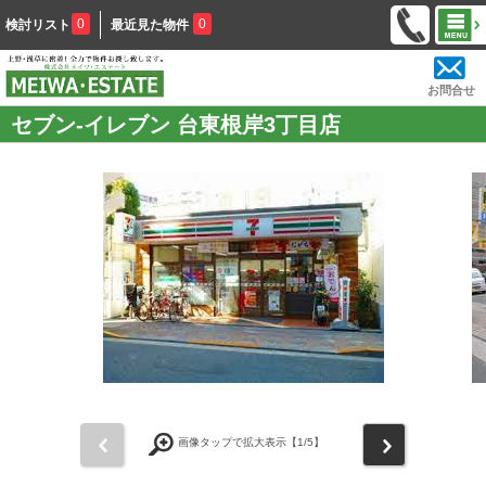
0
0
検討リスト
最近見た物件
お問合せ
セブン-イレブン 台東根岸3丁目店
前
次
画像タップで拡大表示【
1
/5】