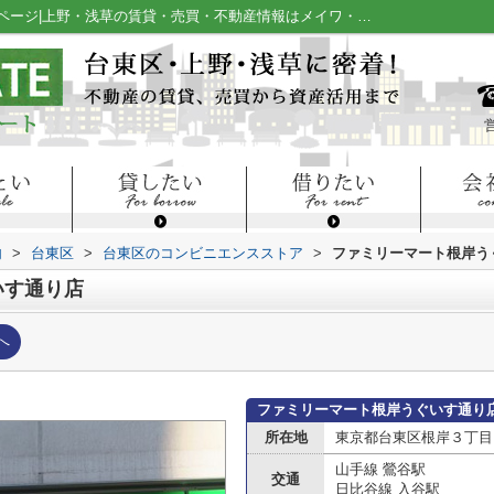
ファミリーマート根岸うぐいす通り店情報ページ|上野・浅草の賃貸・売買・不動産情報はメイワ・エステート
内
>
台東区
>
台東区のコンビニエンスストア
>
ファミリーマート根岸う
いす通り店
へ
ファミリーマート根岸うぐいす通り
所在地
東京都台東区根岸３丁目
山手線 鶯谷駅
交通
日比谷線 入谷駅