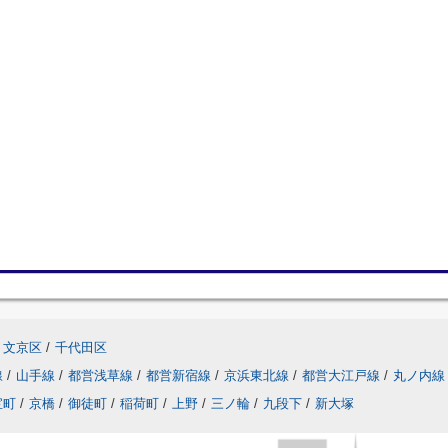
文京区
/
千代田区
線
/
山手線
/
都営浅草線
/
都営新宿線
/
京浜東北線
/
都営大江戸線
/
丸ノ内線
宝町
/
京橋
/
御徒町
/
稲荷町
/
上野
/
三ノ輪
/
九段下
/
新大塚