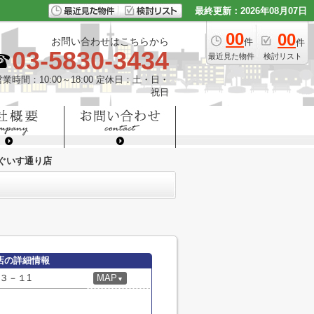
最終更新：2026年08月07日
00
00
お問い合わせはこちらから
件
件
03-5830-3434
最近見た物件
検討リスト
営業時間：10:00～18:00 定休日：土・日・
祝日
ぐいす通り店
店の詳細情報
３－１1
MAP
▼