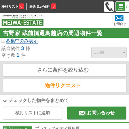
0
0
検討リスト
最近見た物件
お問合せ
吉野家 蔵前橋通鳥越店の周辺物件一覧
募集中のみ表示
3
該当物件
棟
1
空き数
件
さらに条件を絞り込む
物件リクエスト
チェックした物件をまとめて
検討リストに追加
お問い合わせ
プレストアイディ秋葉原
賃貸｜マンション