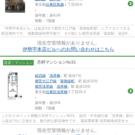
東京都
台東区
鳥越
１丁目29-5
-
築年数：築41年
階数：7階建
「伊勢宇本店ビル」は徒歩5分で都営大江戸線「新御徒町駅」にアクセスできる
駅近物件です。 複数路線利用可能で、その他にも都営浅草線「蔵前駅」徒歩8
分、総武線「浅草橋駅」徒歩10分...
現在空室情報がありません。
伊勢宇本店ビルへのお問い合わせはこちら
月村マンション№31
賃貸｜マンション
総武線
「
浅草橋
」駅 徒歩7分
都営大江戸線
「
新御徒町
」駅 徒歩10分
都営浅草線
「
浅草橋
」駅 徒歩10分
東京都
台東区
浅草橋
５丁目26-3
-
築年数：築16年
階数：7階建
こだわりポイント満載の月村マンション№31。 総武・中央緩行線「浅草橋」駅か
ら徒歩7分に立地する、魅力的な駅近物件です。 蔵前警察署 浅草橋地域安全セン
ターが近く(徒歩4分)にあっ...
現在空室情報がありません。