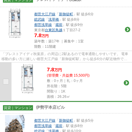
都営大江戸線
「
新御徒町
」駅 徒歩6分
総武線
「
浅草橋
」駅 徒歩8分
都営浅草線
「
蔵前
」駅 徒歩9分
東京都
台東区
鳥越
１丁目27-2
7.8
万円
築年数：築17年 ｜募集中：
1室
階数：11階建
「プレストアイディ秋葉原」の周辺に2駅あるので電車通勤しやすいです。 電車
移動の多い方に嬉しい都営大江戸線「新御徒町駅」から徒歩6分の駅近物件で
す。 複数路線利用可能で、その...
7.8
万
円
(管理費・共益費 15,500円)
敷：0ヶ月｜礼：0ヶ月
所在階：5階
間取り：1K
面積：26.26㎡
伊勢宇本店ビル
賃貸｜マンション
都営大江戸線
「
新御徒町
」駅 徒歩5分
都営浅草線
「
蔵前
」駅 徒歩8分
総武線
「
浅草橋
」駅 徒歩10分