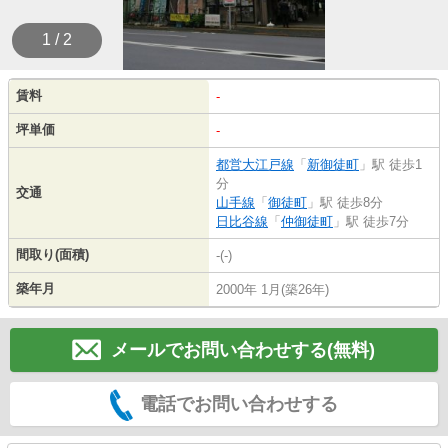
1 / 2
賃料
-
坪単価
-
都営大江戸線
「
新御徒町
」駅 徒歩1
分
交通
山手線
「
御徒町
」駅 徒歩8分
日比谷線
「
仲御徒町
」駅 徒歩7分
間取り(面積)
-(-)
築年月
2000年 1月(築26年)
メールでお問い合わせする(無料)
電話でお問い合わせする