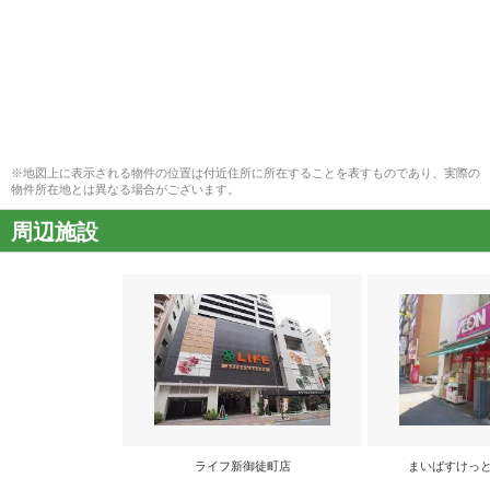
※地図上に表示される物件の位置は付近住所に所在することを表すものであり、実際の
物件所在地とは異なる場合がございます。
周辺施設
ライフ新御徒町店
まいばすけっと