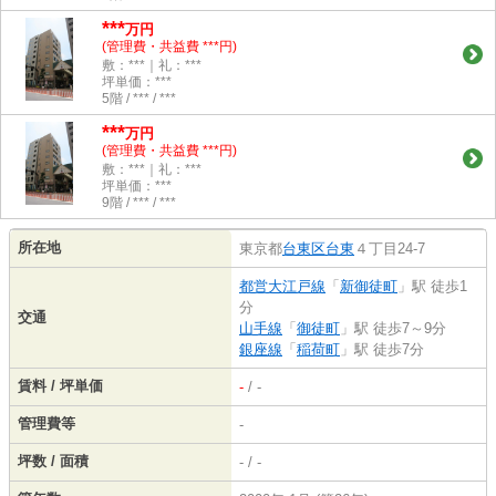
***
万円
(管理費・共益費 ***円)
敷：***｜礼：***
坪単価：***
5階 / *** / ***
***
万円
(管理費・共益費 ***円)
敷：***｜礼：***
坪単価：***
9階 / *** / ***
所在地
東京都
台東区
台東
４丁目24-7
都営大江戸線
「
新御徒町
」駅 徒歩1
分
交通
山手線
「
御徒町
」駅 徒歩7～9分
銀座線
「
稲荷町
」駅 徒歩7分
賃料 / 坪単価
-
/ -
管理費等
-
坪数 / 面積
- / -