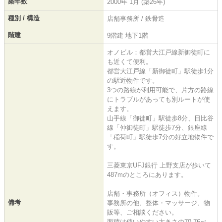
築年数
2000年 1月 (築26年)
種別 / 構造
店舗事務所 / 鉄骨造
階建
9階建 地下1階
オノビル：都営大江戸線新御徒町に
も近くて便利。
都営大江戸線「新御徒町」駅徒歩1分
の駅近物件です。
3つの路線が利用可能で、片方の路線
にトラブルがあっても別ルートが使
えます。
山手線「御徒町」駅徒歩8分、日比谷
線「仲御徒町」駅徒歩7分、銀座線
「稲荷町」駅徒歩7分の好立地物件で
す。
三菱東京UFJ銀行 上野支店が歩いて
487mのところにあります。
店舗・事務所（オフィス）物件。
備考
事務所の他、整体・マッサージ、物
販等、ご相談ください。
面積は使いやすい大きさの70.76㎡。