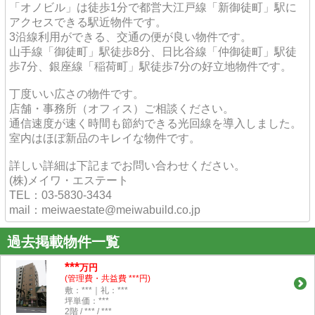
「オノビル」は徒歩1分で都営大江戸線「新御徒町」駅に
アクセスできる駅近物件です。
3沿線利用ができる、交通の便が良い物件です。
山手線「御徒町」駅徒歩8分、日比谷線「仲御徒町」駅徒
歩7分、銀座線「稲荷町」駅徒歩7分の好立地物件です。
丁度いい広さの物件です。
店舗・事務所（オフィス）ご相談ください。
通信速度が速く時間も節約できる光回線を導入しました。
室内はほぼ新品のキレイな物件です。
詳しい詳細は下記までお問い合わせください。
(株)メイワ・エステート
TEL：03-5830-3434
mail：meiwaestate@meiwabuild.co.jp
過去掲載物件一覧
***
万円
(管理費・共益費 ***円)
敷：***｜礼：***
坪単価：***
2階 / *** / ***