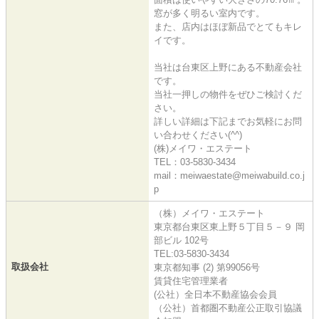
窓が多く明るい室内です。
また、店内はほぼ新品でとてもキレ
イです。
当社は台東区上野にある不動産会社
です。
当社一押しの物件をぜひご検討くだ
さい。
詳しい詳細は下記までお気軽にお問
い合わせください(^^)
(株)メイワ・エステート
TEL：03-5830-3434
mail：meiwaestate@meiwabuild.co.j
p
（株）メイワ・エステート
東京都台東区東上野５丁目５－９ 岡
部ビル 102号
TEL:03-5830-3434
取扱会社
東京都知事 (2) 第99056号
賃貸住宅管理業者
(公社）全日本不動産協会会員
（公社）首都圏不動産公正取引協議