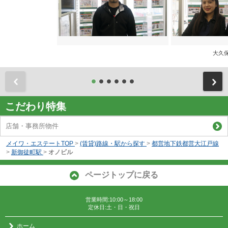
大久
前
こだわり特集
店舗・事務所物件
メイワ・エステートTOP
>
(賃貸)路線・駅から探す
>
都営地下鉄都営大江戸線
>
新御徒町駅
>
オノビル
ページトップに戻る
営業時間:10:00～18:00
定休日:土・日・祝日
ホーム