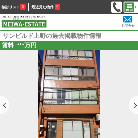
0
0
検討リスト
最近見た物件
お問合せ
サンビルド上野の過去掲載物件情報
賃料
***
万円