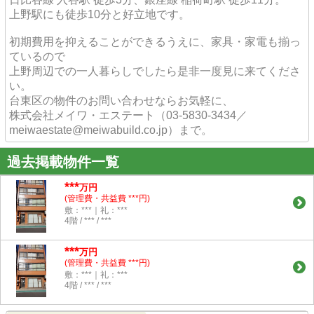
上野駅にも徒歩10分と好立地です。
初期費用を抑えることができるうえに、家具・家電も揃っ
ているので
上野周辺での一人暮らしでしたら是非一度見に来てくださ
い。
台東区の物件のお問い合わせならお気軽に、
株式会社メイワ・エステート（03-5830-3434／
meiwaestate@meiwabuild.co.jp）まで。
過去掲載物件一覧
***
万円
(管理費・共益費 ***円)
敷：***｜礼：***
4階 / *** / ***
***
万円
(管理費・共益費 ***円)
敷：***｜礼：***
4階 / *** / ***