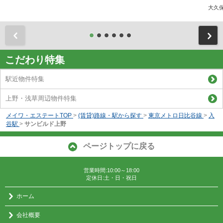
大久
前
こだわり特集
駅近物件特集
上野・浅草周辺物件特集
メイワ・エステートTOP
>
(賃貸)路線・駅から探す
>
東京メトロ日比谷線
>
入
谷駅
>
サンビルド上野
ページトップに戻る
営業時間:10:00～18:00
定休日:土・日・祝日
ホーム
会社概要