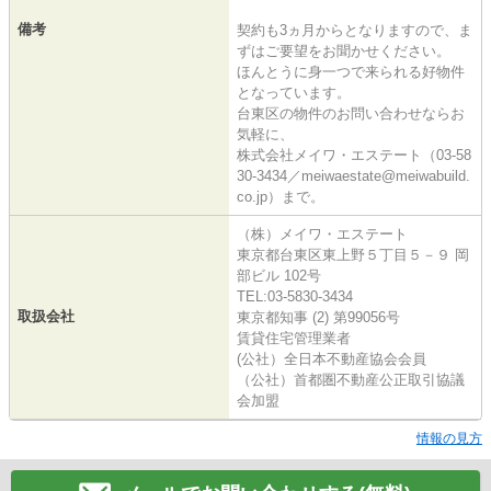
備考
契約も3ヵ月からとなりますので、ま
ずはご要望をお聞かせください。
ほんとうに身一つで来られる好物件
となっています。
台東区の物件のお問い合わせならお
気軽に、
株式会社メイワ・エステート（03-58
30-3434／meiwaestate@meiwabuild.
co.jp）まで。
（株）メイワ・エステート
東京都台東区東上野５丁目５－９ 岡
部ビル 102号
TEL:03-5830-3434
取扱会社
東京都知事 (2) 第99056号
賃貸住宅管理業者
(公社）全日本不動産協会会員
（公社）首都圏不動産公正取引協議
会加盟
情報の見方