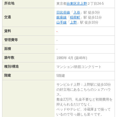
所在地
東京都
台東区
北上野
２丁目24-5
日比谷線
「
入谷
」駅 徒歩3分
交通
銀座線
「
稲荷町
」駅 徒歩11分
山手線
「
上野
」駅 徒歩10分
賃料
-
管理費等
-
面積
-
築年数
1980年 4月 (築46年)
種別/構造
マンション/鉄筋コンクリート
階建
5階建
サンビルド上野：上野駅に徒歩10分
の好立地にあるこちらのシェアハウ
ス。
敷金2万円、礼金不要など初期費用を
抑えられるだけでなく、
ベッドやテレビ、冷蔵庫まで揃って
いるので引っ越しも楽々です。