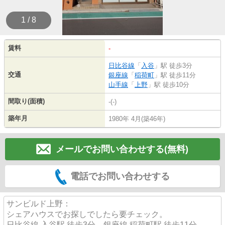
1 / 8
賃料
-
日比谷線
「
入谷
」駅 徒歩3分
交通
銀座線
「
稲荷町
」駅 徒歩11分
山手線
「
上野
」駅 徒歩10分
間取り(面積)
-(-)
築年月
1980年 4月(築46年)
メールでお問い合わせする(無料)
電話でお問い合わせする
サンビルド上野：
シェアハウスでお探しでしたら要チェック。
日比谷線 入谷駅 徒歩3分、銀座線 稲荷町駅 徒歩11分。