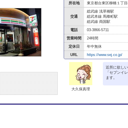
所在地
東京都台東区柳橋１丁目4
総武線 浅草橋駅
交通
総武本線 馬喰町駅
総武線 両国駅
電話
03-3866-5711
営業時間
24時間
定休日
年中無休
URL
https://www.sej.co.jp/
近所に欲しい
「セブンイレ
ます。
大久保真理