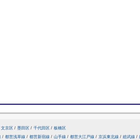
文京区
/
墨田区
/
千代田区
/
板橋区
線
/
都営浅草線
/
都営新宿線
/
山手線
/
都営大江戸線
/
京浜東北線
/
総武線
/