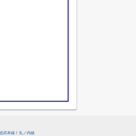
総武本線
/
丸ノ内線