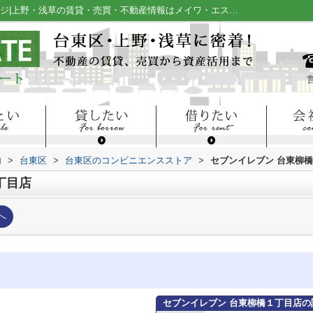
セブンイレブン 台東柳橋１丁目店情報ページ|上野・浅草の賃貸・売買・不動産情報はメイワ・エステート
内
>
台東区
>
台東区のコンビニエンスストア
>
セブンイレブン 台東柳
丁目店
へ
セブンイレブン 台東柳橋１丁目店の