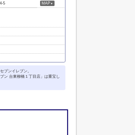
-5
MAP
▼
セブンイレブン。
ブン 台東柳橋１丁目店」は重宝し