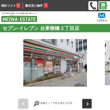
0
0
検討リスト
最近見た物件
お問合せ
セブン-イレブン 台東柳橋２丁目店
前
次
画像タップで拡大表示【
1
/5】