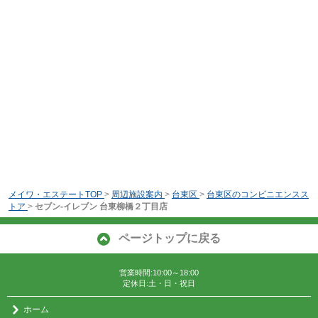
メイワ・エステートTOP
>
周辺施設案内
>
台東区
>
台東区のコンビニエンスス
トア
>
セブン-イレブン 台東柳橋２丁目店
ページトップに戻る
営業時間:10:00～18:00
定休日:土・日・祝日
ホーム