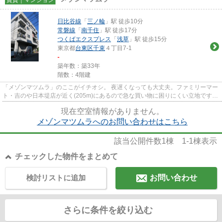
日比谷線
「
三ノ輪
」駅 徒歩10分
常磐線
「
南千住
」駅 徒歩17分
つくばエクスプレス
「
浅草
」駅 徒歩15分
東京都
台東区
千束
４丁目7-1
-
築年数：築33年
階数：4階建
「メゾンマツムラ」のここがイチオシ。 夜遅くなっても大丈夫。ファミリーマー
ト・吉のや日本堤店が近く(205m)にあるので急な買い物に困りにくい立地です。
周辺に駅が二つあり、交通...
現在空室情報がありません。
メゾンマツムラへのお問い合わせはこちら
該当公開件数
1
棟
1-1
棟表示
チェックした物件をまとめて
検討リストに追加
お問い合わせ
さらに条件を絞り込む