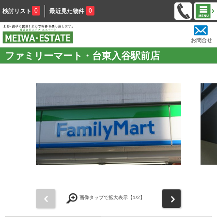
0
0
検討リスト
最近見た物件
お問合せ
ファミリーマート・台東入谷駅前店
前
次
画像タップで拡大表示【
1
/2】