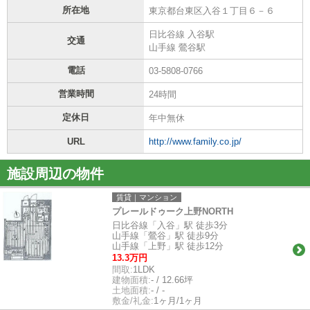
所在地
東京都台東区入谷１丁目６－６
日比谷線 入谷駅
交通
山手線 鶯谷駅
電話
03-5808-0766
営業時間
24時間
定休日
年中無休
URL
http://www.family.co.jp/
施設周辺の物件
賃貸｜マンション
プレールドゥーク上野NORTH
日比谷線「入谷」駅 徒歩3分
山手線「鶯谷」駅 徒歩9分
山手線「上野」駅 徒歩12分
13.3万円
間取:
1LDK
建物面積:
- / 12.66坪
土地面積:
- / -
敷金/礼金:
1ヶ月/1ヶ月