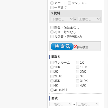
アパート
マンション
一戸建て
▼賃料
～
敷金・保証金なし
礼金・敷引なし
共益費・管理費込み
2
件が該当
間取り
ワンルーム
1K
1DK
1LDK
2K
2DK
2LDK
3K
3DK
3LDK
4K
4DK
4LDK以上
面積
～