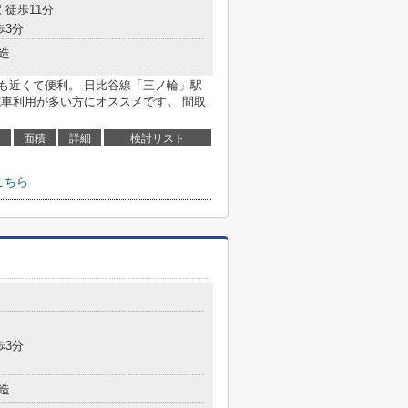
 徒歩11分
歩3分
造
にも近くて便利。 日比谷線「三ノ輪」駅
電車利用が多い方にオススメです。 間取
面積
詳細
検討リスト
こちら
歩3分
造