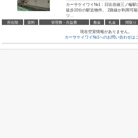
カーサケイワイ№1：日比谷線三ノ輪駅
徒歩10分の駅近物件。 2路線が利用可
ツ...
所在階
賃料
管理費・共益費
敷金
礼金
間取り
現在空室情報がありません。
カーサケイワイ№1へのお問い合わせは