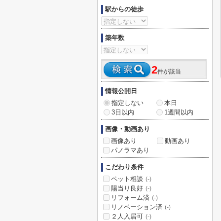
駅からの徒歩
築年数
2
件が該当
情報公開日
指定しない
本日
3日以内
1週間以内
画像・動画あり
画像あり
動画あり
パノラマあり
こだわり条件
ペット相談
(-)
陽当り良好
(-)
リフォーム済
(-)
リノベーション済
(-)
２人入居可
(-)