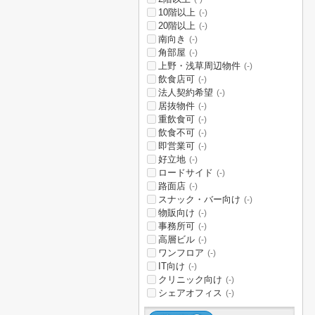
10階以上
(-)
20階以上
(-)
南向き
(-)
角部屋
(-)
上野・浅草周辺物件
(-)
飲食店可
(-)
法人契約希望
(-)
居抜物件
(-)
重飲食可
(-)
飲食不可
(-)
即営業可
(-)
好立地
(-)
ロードサイド
(-)
路面店
(-)
スナック・バー向け
(-)
物販向け
(-)
事務所可
(-)
高層ビル
(-)
ワンフロア
(-)
IT向け
(-)
クリニック向け
(-)
シェアオフィス
(-)