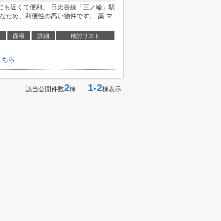
にも近くて便利。 日比谷線「三ノ輪」駅
能なため、利便性の高い物件です。 薬 マ
面積
詳細
検討リスト
こちら
2
1-2
該当公開件数
棟
棟表示