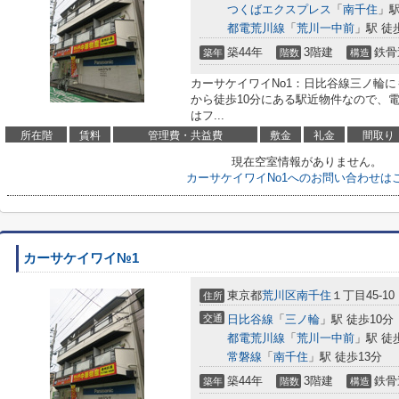
つくばエクスプレス
「
南千住
」駅
都電荒川線
「
荒川一中前
」駅 徒
築44年
3階建
鉄骨
築年
階数
構造
カーサケイワイNo1：日比谷線三ノ輪
から徒歩10分にある駅近物件なので、
はフ...
所在階
賃料
管理費・共益費
敷金
礼金
間取り
現在空室情報がありません。
カーサケイワイNo1へのお問い合わせは
カーサケイワイ№1
東京都
荒川区
南千住
１丁目45-10
住所
交通
日比谷線
「
三ノ輪
」駅 徒歩10分
都電荒川線
「
荒川一中前
」駅 徒
常磐線
「
南千住
」駅 徒歩13分
築44年
3階建
鉄骨
築年
階数
構造