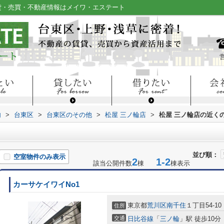
貸・売買・不動産情報はメイワ・エステート
内
>
台東区
>
台東区のその他
>
松屋 三ノ輪店
>
松屋 三ノ輪店の近く
並び順：
空室物件のみ表示
2
1-2
該当公開件数
棟
棟表示
カーサケイワイNo1
東京都
荒川区
南千住
１丁目54-10
住所
交通
日比谷線
「
三ノ輪
」駅 徒歩10分