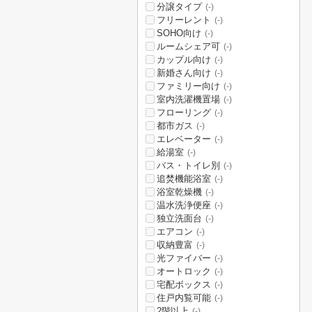
分譲タイプ
(-)
フリーレント
(-)
SOHO向け
(-)
ルームシェア可
(-)
カップル向け
(-)
新婚さん向け
(-)
ファミリー向け
(-)
室内洗濯機置場
(-)
フローリング
(-)
都市ガス
(-)
エレベーター
(-)
給湯室
(-)
バス・トイレ別
(-)
追焚機能浴室
(-)
浴室乾燥機
(-)
温水洗浄便座
(-)
独立洗面台
(-)
エアコン
(-)
収納豊富
(-)
光ファイバー
(-)
オートロック
(-)
宅配ボックス
(-)
住戸内覧可能
(-)
2階以上
(-)