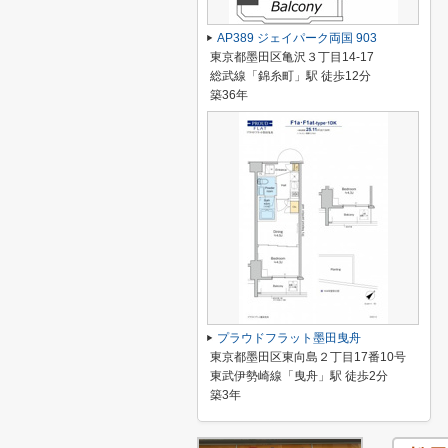
AP389 ジェイパーク両国 903
東京都墨田区亀沢３丁目14-17
総武線「錦糸町」駅 徒歩12分
築36年
プラウドフラット墨田曳舟
東京都墨田区東向島２丁目17番10号
東武伊勢崎線「曳舟」駅 徒歩2分
築3年