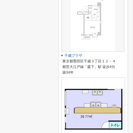
千歳プラザ
東京都墨田区千歳３丁目１２－４
都営大江戸線「森下」駅 徒歩4分
築34年