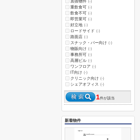
居抜物件
(-)
重飲食可
(-)
飲食不可
(-)
即営業可
(-)
好立地
(-)
ロードサイド
(-)
路面店
(-)
スナック・バー向け
(-)
物販向け
(-)
事務所可
(-)
高層ビル
(-)
ワンフロア
(-)
IT向け
(-)
クリニック向け
(-)
シェアオフィス
(-)
1
件が該当
新着物件