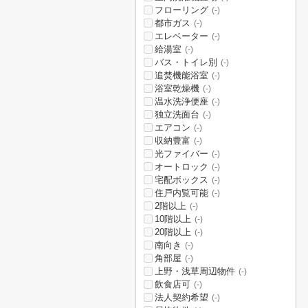
フローリング
(-)
都市ガス
(-)
エレベーター
(-)
給湯室
(-)
バス・トイレ別
(-)
追焚機能浴室
(-)
浴室乾燥機
(-)
温水洗浄便座
(-)
独立洗面台
(-)
エアコン
(-)
収納豊富
(-)
光ファイバー
(-)
オートロック
(-)
宅配ボックス
(-)
住戸内覧可能
(-)
2階以上
(-)
10階以上
(-)
20階以上
(-)
南向き
(-)
角部屋
(-)
上野・浅草周辺物件
(-)
飲食店可
(-)
法人契約希望
(-)