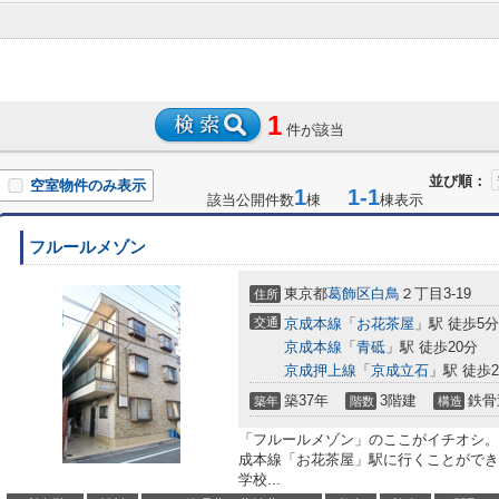
1
件が該当
並び順：
空室物件のみ表示
1
1-1
該当公開件数
棟
棟表示
フルールメゾン
東京都
葛飾区
白鳥
２丁目3-19
住所
交通
京成本線
「
お花茶屋
」駅 徒歩5分
京成本線
「
青砥
」駅 徒歩20分
京成押上線
「
京成立石
」駅 徒歩2
築37年
3階建
鉄骨
築年
階数
構造
「フルールメゾン」のここがイチオシ。
成本線「お花茶屋」駅に行くことができ
学校...