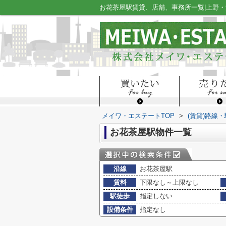
お花茶屋駅賃貸、店舗、事務所一覧|上野
メイワ・エステートTOP
>
(賃貸)路線
お花茶屋駅物件一覧
沿線
お花茶屋駅
賃料
下限なし～上限なし
駅徒歩
指定しない
設備条件
指定なし