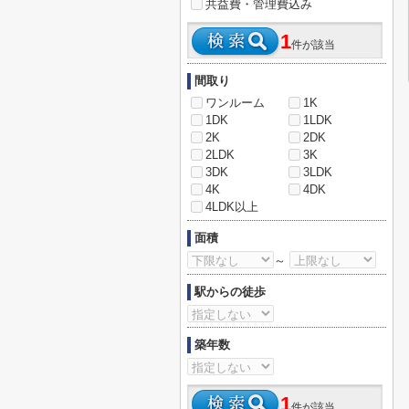
共益費・管理費込み
1
件が該当
間取り
ワンルーム
1K
1DK
1LDK
2K
2DK
2LDK
3K
3DK
3LDK
4K
4DK
4LDK以上
面積
～
駅からの徒歩
築年数
1
件が該当