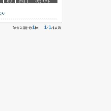
面積
詳細
検討リスト
ちら
1
1-1
該当公開件数
棟
棟表示