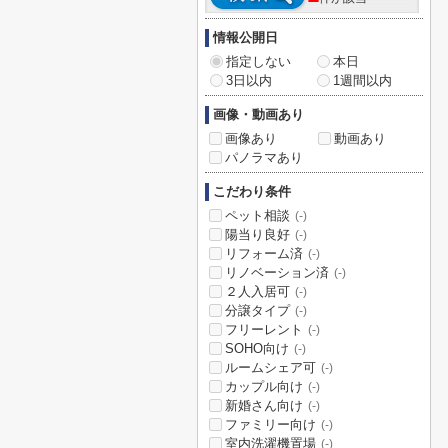
情報公開日
指定しない
本日
3日以内
1週間以内
画像・動画あり
画像あり
動画あり
パノラマあり
こだわり条件
ペット相談
(-)
陽当り良好
(-)
リフォーム済
(-)
リノベーション済
(-)
２人入居可
(-)
分譲タイプ
(-)
フリーレント
(-)
SOHO向け
(-)
ルームシェア可
(-)
カップル向け
(-)
新婚さん向け
(-)
ファミリー向け
(-)
室内洗濯機置場
(-)