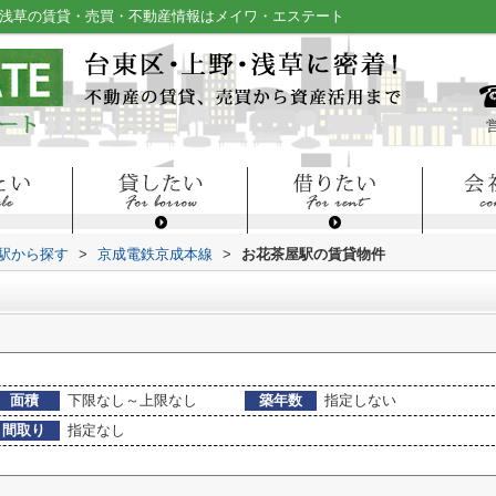
・浅草の賃貸・売買・不動産情報はメイワ・エステート
・駅から探す
>
京成電鉄京成本線
>
お花茶屋駅の賃貸物件
面積
下限なし～上限なし
築年数
指定しない
間取り
指定なし