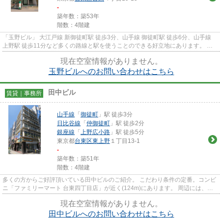
-
築年数：築53年
階数：4階建
「玉野ビル」 大江戸線 新御徒町駅 徒歩3分、山手線 御徒町駅 徒歩6分、山手線
上野駅 徒歩11分など多くの路線と駅を使うことのできる好立地にあります。 間
取りがいいので幅広い用途...
現在空室情報がありません。
玉野ビルへのお問い合わせはこちら
田中ビル
賃貸｜事務所
山手線
「
御徒町
」駅 徒歩3分
日比谷線
「
仲御徒町
」駅 徒歩2分
銀座線
「
上野広小路
」駅 徒歩5分
東京都
台東区
東上野
１丁目13-1
-
築年数：築51年
階数：4階建
多くの方からご好評頂いている田中ビルのご紹介。 こだわり条件の定番。コンビ
ニ「ファミリーマート 台東四丁目店」が近く(124m)にあります。 周辺には、徒
歩3分で利用できる山手線「...
現在空室情報がありません。
田中ビルへのお問い合わせはこちら