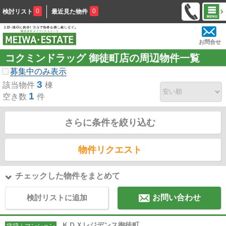
0
0
検討リスト
最近見た物件
お問合せ
コクミンドラッグ 御徒町店の周辺物件一覧
募集中のみ表示
3
該当物件
棟
1
空き数
件
さらに条件を絞り込む
物件リクエスト
チェックした物件をまとめて
検討リストに追加
お問い合わせ
ＫＤＸレジデンス御徒町
賃貸｜マンション