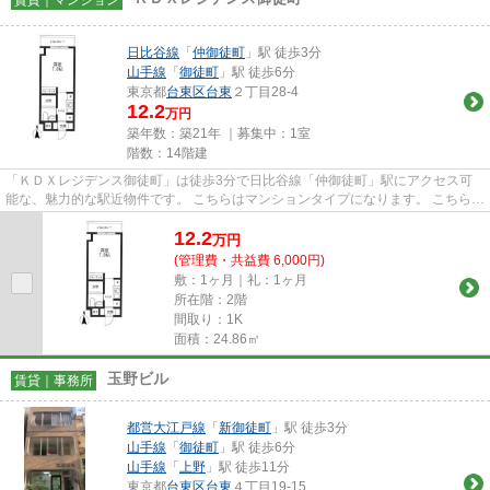
日比谷線
「
仲御徒町
」駅 徒歩3分
山手線
「
御徒町
」駅 徒歩6分
東京都
台東区
台東
２丁目28-4
12.2
万円
築年数：築21年 ｜募集中：
1室
階数：14階建
「ＫＤＸレジデンス御徒町」は徒歩3分で日比谷線「仲御徒町」駅にアクセス可
能な、魅力的な駅近物件です。 こちらはマンションタイプになります。 こちらは
エレベーター付き物件です...
12.2
万
円
(管理費・共益費 6,000円)
敷：1ヶ月｜礼：1ヶ月
所在階：2階
間取り：1K
面積：24.86㎡
玉野ビル
賃貸｜事務所
都営大江戸線
「
新御徒町
」駅 徒歩3分
山手線
「
御徒町
」駅 徒歩6分
山手線
「
上野
」駅 徒歩11分
東京都
台東区
台東
４丁目19-15