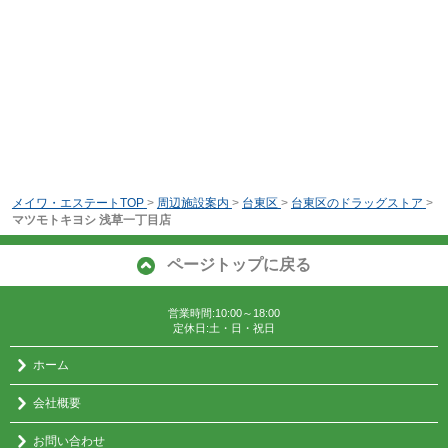
メイワ・エステートTOP
>
周辺施設案内
>
台東区
>
台東区のドラッグストア
>
マツモトキヨシ 浅草一丁目店
ページトップに戻る
営業時間:10:00～18:00
定休日:土・日・祝日
ホーム
会社概要
お問い合わせ