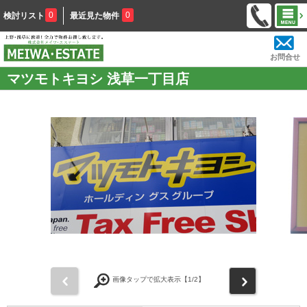
0
0
検討リスト
最近見た物件
お問合せ
マツモトキヨシ 浅草一丁目店
前
次
画像タップで拡大表示【
1
/2】