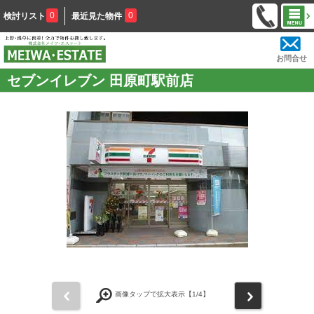
0
0
検討リスト
最近見た物件
お問合せ
セブンイレブン 田原町駅前店
前
次
画像タップで拡大表示【
1
/4】