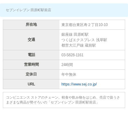
セブンイレブン 田原町駅前店
所在地
東京都台東区寿２丁目10-10
銀座線 田原町駅
交通
つくばエクスプレス 浅草駅
都営大江戸線 蔵前駅
電話
03-5828-1161
営業時間
24時間
定休日
年中無休
URL
https://www.sej.co.jp/
コンビニエンス ストアのチェーン。軽食や飲み物をはじめ、売店で扱うさ
まざまな商品が勢ぞろいの「セブンイレブン 田原町駅前店」