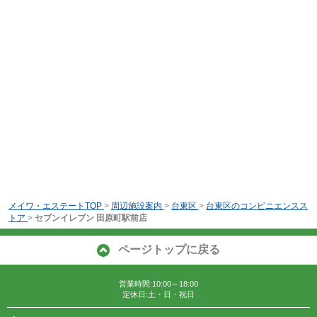
メイワ・エステートTOP
>
周辺施設案内
>
台東区
>
台東区のコンビニエンスス
トア
>
セブンイレブン 田原町駅前店
ページトップに戻る
営業時間:10:00～18:00
定休日:土・日・祝日