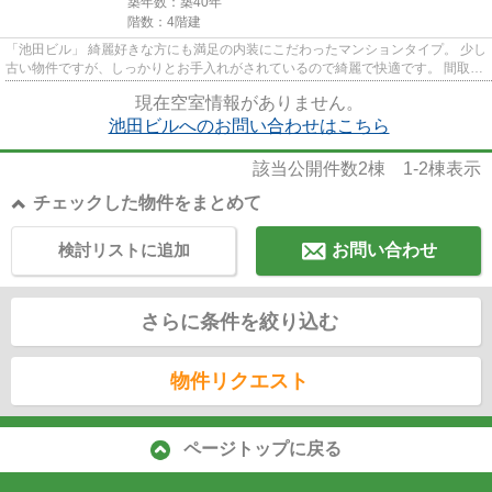
築年数：築40年
階数：4階建
「池田ビル」 綺麗好きな方にも満足の内装にこだわったマンションタイプ。 少し
古い物件ですが、しっかりとお手入れがされているので綺麗で快適です。 間取は
お二人暮らしのできる1DK...
現在空室情報がありません。
池田ビルへのお問い合わせはこちら
該当公開件数
2
棟
1-2
棟表示
チェックした物件をまとめて
検討リストに追加
お問い合わせ
さらに条件を絞り込む
物件リクエスト
ページトップに戻る