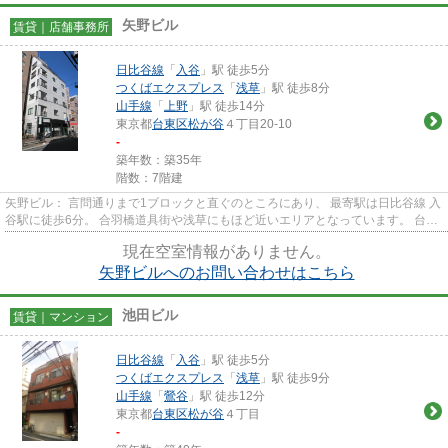
矢野ビル
賃貸｜店舗事務所
日比谷線
「
入谷
」駅 徒歩5分
つくばエクスプレス
「
浅草
」駅 徒歩8分
山手線
「
上野
」駅 徒歩14分
東京都
台東区
松が谷
４丁目20-10
-
築年数：築35年
階数：7階建
矢野ビル： 言問通りまで1ブロックと直ぐのところにあり、 最寄駅は日比谷線 入
谷駅に徒歩6分。 合羽橋道具街や浅草にもほど近いエリアとなっています。 台東
区の物件のお問い合わせな...
現在空室情報がありません。
矢野ビルへのお問い合わせはこちら
池田ビル
賃貸｜マンション
日比谷線
「
入谷
」駅 徒歩5分
つくばエクスプレス
「
浅草
」駅 徒歩9分
山手線
「
鶯谷
」駅 徒歩12分
東京都
台東区
松が谷
４丁目
-