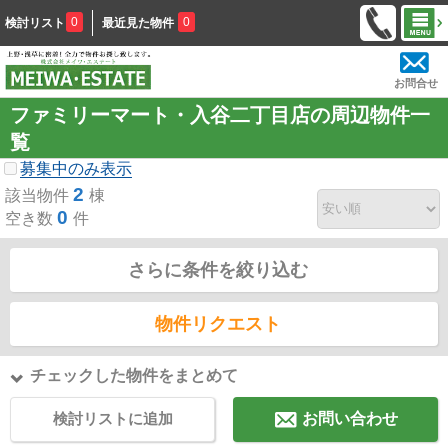
0
0
検討リスト
最近見た物件
お問合せ
ファミリーマート・入谷二丁目店の周辺物件一
覧
募集中のみ表示
2
該当物件
棟
0
空き数
件
さらに条件を絞り込む
物件リクエスト
チェックした物件をまとめて
検討リストに追加
お問い合わせ