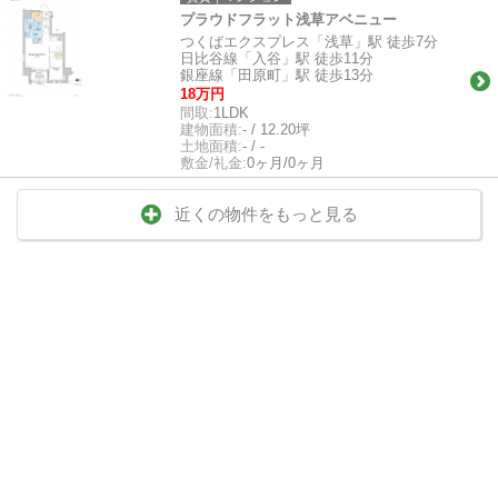
プラウドフラット浅草アベニュー
つくばエクスプレス「浅草」駅 徒歩7分
日比谷線「入谷」駅 徒歩11分
銀座線「田原町」駅 徒歩13分
18万円
間取:
1LDK
建物面積:
- / 12.20坪
土地面積:
- / -
敷金/礼金:
0ヶ月/0ヶ月
近くの物件をもっと見る