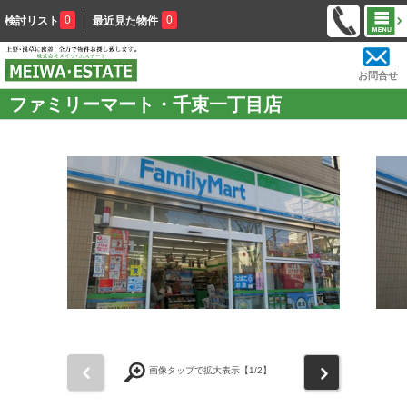
0
0
検討リスト
最近見た物件
お問合せ
ファミリーマート・千束一丁目店
前
次
画像タップで拡大表示【
1
/2】